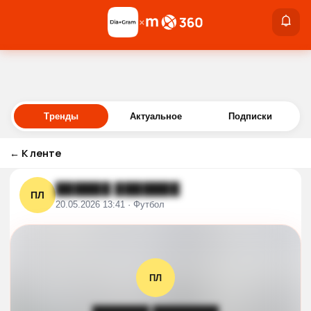
×
×
Войти
Тренды
Актуальное
Подписки
←
К ленте
██████ ███████
ПЛ
20.05.2026 13:41 · Футбол
ПЛ