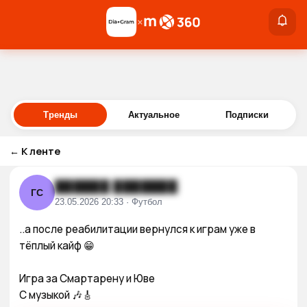
×
×
Войти
Тренды
Актуальное
Подписки
←
К ленте
██████ ███████
ГС
23.05.2026 20:33 · Футбол
..а после реабилитации вернулся к играм уже в 
тёплый кайф 😁

Игра за Смартарену и Юве

С музыкой 🎶🎸