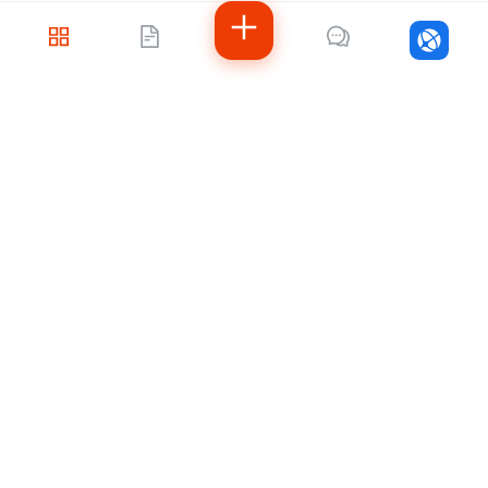
скаутов.
Войти
Не знаете, с чего
начать?
Напишите нам — подберём решение под
ваши задачи, рассчитаем стоимость и