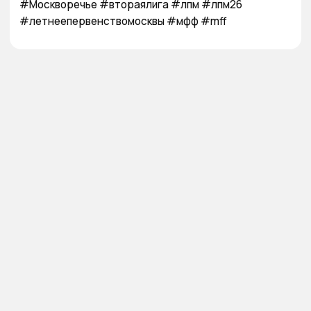
#Москворечье #втораялига #лпм #лпм26 
#летнеепервенствомосквы #мфф #mff