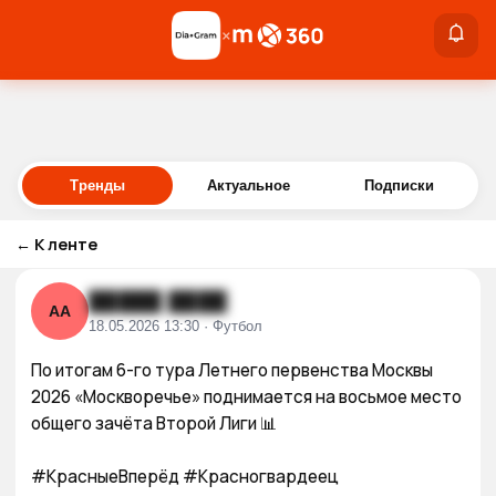
×
×
Войти
Тренды
Актуальное
Подписки
←
К ленте
█████ ████
АА
18.05.2026 13:30 · Футбол
По итогам 6-го тура Летнего первенства Москвы 
2026 «Москворечье» поднимается на восьмое место 
общего зачёта Второй Лиги 📊 

#КрасныеВперёд #Красногвардеец 