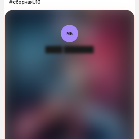
#сборнаяU10
МБ
████ ███████