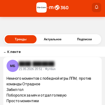
×
×
Войти
Тренды
Актуальное
Подписки
←
К ленте
████ ███████
МБ
21.05.2026 20:51 · Футбол
Немного моментов с победной игры ЛПМ,  против 
команды Отрадное 

Забил гол

Поборолся за мяч и отдал голевую

Просто моментики
