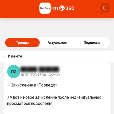
×
×
Войти
Тренды
Актуальное
Подписки
←
К ленте
█████ ██████
ПИ
10.05.2026 17:34 · Футбол
— Зачисление в «Торпедо»

⚡️А вот и новое зачисление после индивидуальных 
просмотров подоспели!
