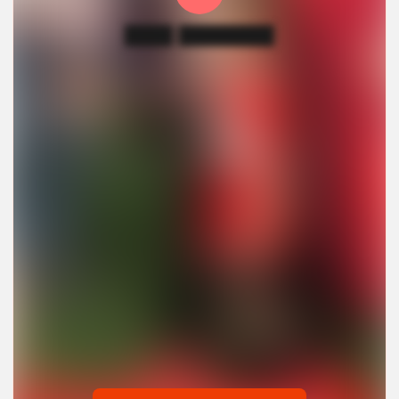
████ ████████