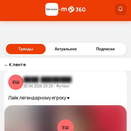
×
×
Войти
Тренды
Актуальное
Подписки
←
К ленте
████ ████████
ЕШ
30.04.2026 20:19 · Футбол
Лайк легендарному игроку ♥️
ЕШ