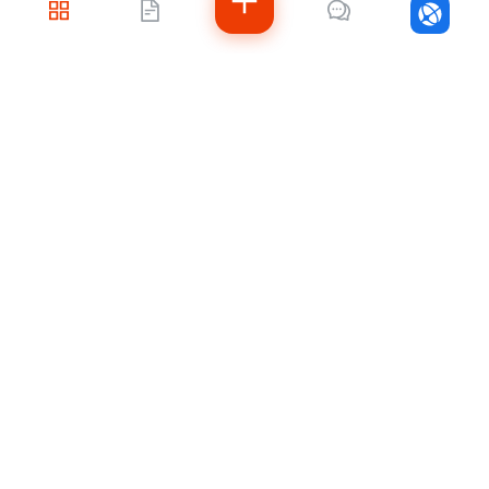
Войти
Не знаете, с чего
начать?
Напишите нам — подберём решение под
ваши задачи, рассчитаем стоимость и
подскажем, как быстро внедрить