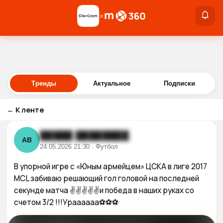
×
×
Войти
Тренды
Актуальное
Подписки
←
К ленте
█████ ████████
АВ
24.05.2026 21:30 · Футбол
В упорной игре с «Юным армейцем» ЦСКА в лиге 2017 
MCL забиваю решающий гол головой на последней 
секунде матча ✌️✌️✌️✌️✌️и победа в наших руках со 
счетом 3/2 !!!Ураааааа⚽️⚽️⚽️