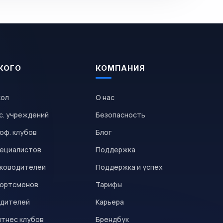
КОГО
КОМПАНИЯ
кол
О нас
с. учреждений
Безопасность
оф. клубов
Блог
пециалистов
Поддержка
уководителей
Поддержка и успех
портсменов
Тарифы
одителей
Карьера
итнес клубов
Брендбук