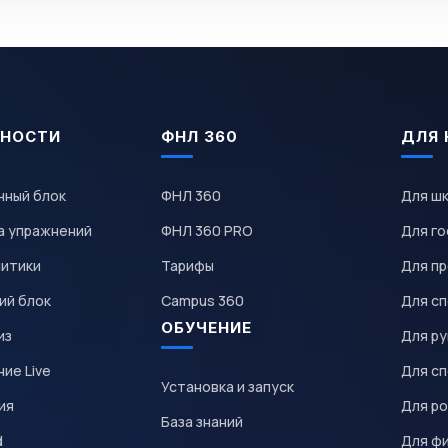
НОСТИ
ФНЛ 360
ДЛЯ 
чный блок
ФНЛ 360
Для ш
а упражнений
ФНЛ 360 PRO
Для го
литики
Тарифы
Для пр
ий блок
Campus 360
Для с
ОБУЧЕНИЕ
из
Для р
ие Live
Для с
Установка и запуск
ия
Для р
База знаний
d
Для ф