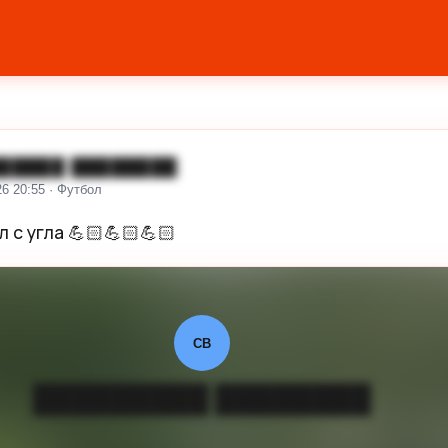
█████ ████████
26 20:55 · Футбол
 с угла 💪🏻💪🏻💪🏻
СВ
█████████ ████████