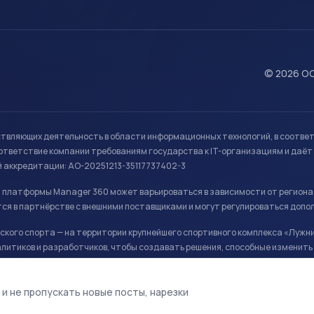
© 2026 ОО
ствляющих деятельность в области информационных технологий, в соотве
ветствие компании требованиям государства к IT-организациям и даёт 
й аккредитации: АО-20251213-35117737402-3
й платформы Manager 360 может варьироваться в зависимости от региона
ся в партнёрстве с внешними поставщиками и могут регулироваться допо
кого спорта — на территории крупнейшего спортивного комплекса «Лужни
литиков и разработчиков, чтобы создавать решения, способные изменить 
ая арена, ул. Лужники 24с1.
 и не пропускать новые посты, нарезки