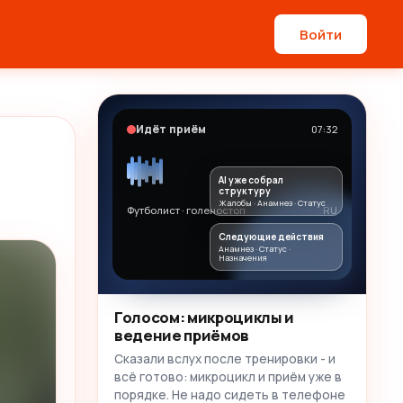
Войти
Идёт приём
07:32
AI уже собрал
структуру
Жалобы · Анамнез · Статус
Футболист · голеностоп
RU
Следующие действия
Анамнез · Статус ·
Назначения
Голосом: микроциклы и
ведение приёмов
Сказали вслух после тренировки - и
всё готово: микроцикл и приём уже в
порядке. Не надо сидеть в телефоне