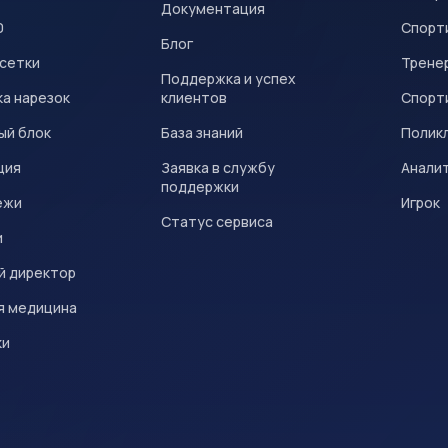
Документация
0
Спорт
Блог
 сетки
Трене
Поддержка и успех
а нарезок
клиентов
Спорт
ый блок
База знаний
Полик
ция
Заявка в службу
Анали
поддержки
ежи
Игрок
Статус сервиса
и
й директор
я медицина
ки