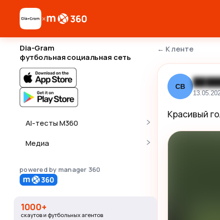
×
Dia-Gram
←
К ленте
футбольная социальная сеть
████
СВ
13.05.20
Красивый гол
AI-тесты M360
Медиа
powered by manager 360
1000+
скаутов и футбольных агентов