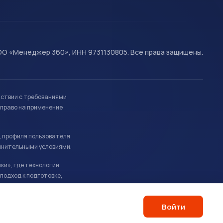
О «Менеджер 360», ИНН 9731130805. Все права защищены.
тствии с требованиями
право на применение
, профиля пользователя
лнительными условиями.
ки», где технологии
подход к подготовке,
Войти