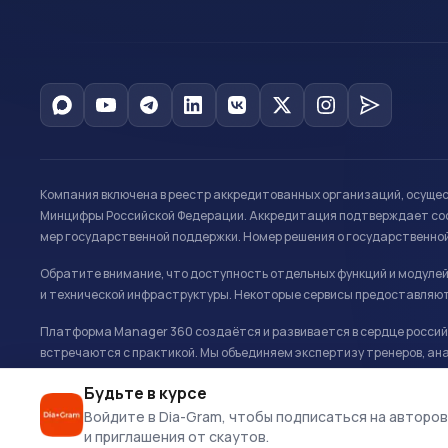
Компания включена в реестр аккредитованных организаций, осуще
Минцифры Российской Федерации. Аккредитация подтверждает соот
мер государственной поддержки. Номер решения о государственно
Обратите внимание, что доступность отдельных функций и модуле
и технической инфраструктуры. Некоторые сервисы предоставляют
Платформа Manager 360 создаётся и развивается в сердце российс
встречаются с практикой. Мы объединяем экспертизу тренеров, ана
развитию и управлению в спорте.
Будьте в курсе
Офис: г. Москва, Олимпийский комплекс «Лужники», Большая спортивн
Войдите в Dia-Gram, чтобы подписаться на авторов
и приглашения от скаутов.