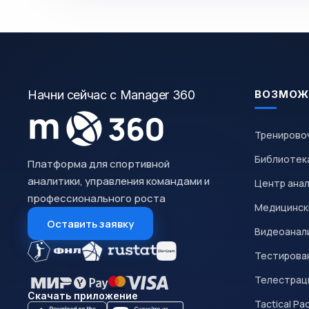
Начни сейчас с Manager 360
ВОЗМОЖ
Тренирово
Библиотек
Платформа для спортивной
аналитики, управления командами и
Центр ана
профессионального роста
Медицинск
Оставить заявку
Видеоанал
Тестирован
Телестрац
Скачать приложение
Tactical Pa