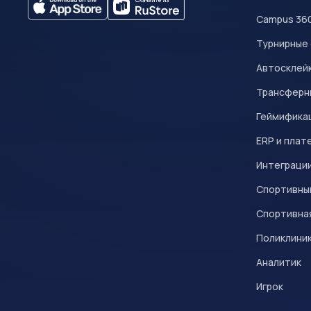
Campus 36
Турнирные
Автосклейк
Трансферн
Геймифика
ERP и плат
Интеграци
Спортивны
Спортивна
Поликлини
Аналитик
Игрок