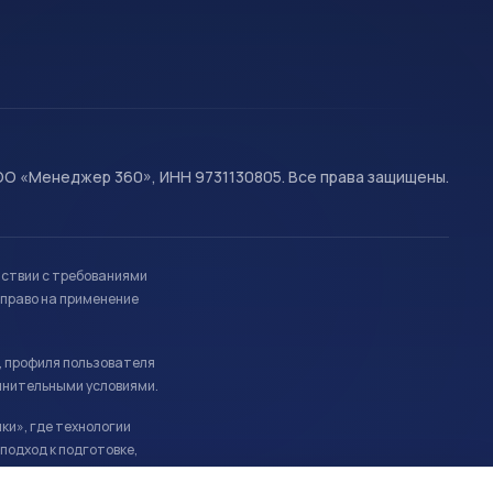
О «Менеджер 360», ИНН 9731130805. Все права защищены.
тствии с требованиями
право на применение
, профиля пользователя
лнительными условиями.
ки», где технологии
подход к подготовке,