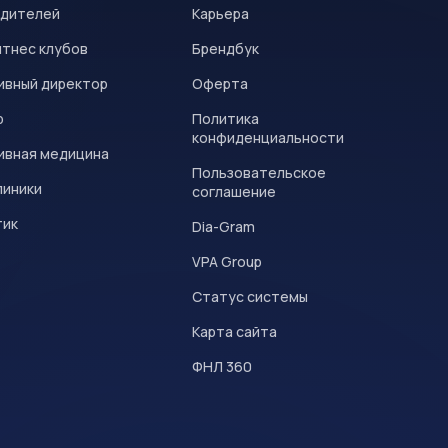
одителей
Карьера
итнес клубов
Брендбук
ивный директор
Оферта
р
Политика
конфиденциальности
ивная медицина
Пользовательское
линики
соглашение
тик
Dia-Gram
VPA Group
Статус системы
Карта сайта
ФНЛ 360