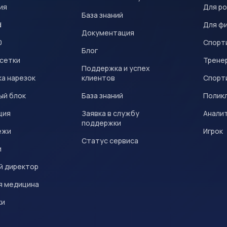
ия
Для р
База знаний
d
Для ф
Документация
0
Спорт
Блог
 сетки
Трене
Поддержка и успех
а нарезок
клиентов
Спорт
ый блок
База знаний
Полик
ция
Заявка в службу
Анали
поддержки
ежи
Игрок
Статус сервиса
и
й директор
я медицина
ки