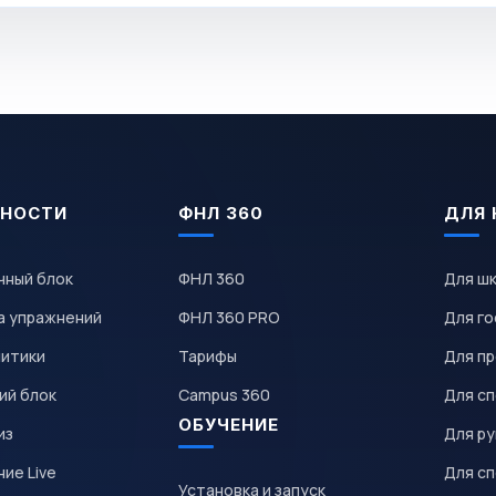
НОСТИ
ФНЛ 360
ДЛЯ 
чный блок
ФНЛ 360
Для ш
а упражнений
ФНЛ 360 PRO
Для го
литики
Тарифы
Для пр
ий блок
Campus 360
Для с
ОБУЧЕНИЕ
из
Для р
ие Live
Для с
Установка и запуск