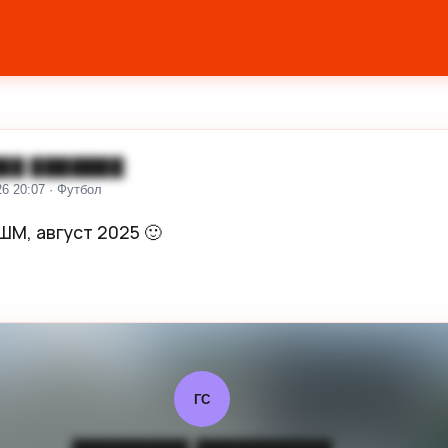
██ ███████
26 20:07 · Футбол
ШМ, август 2025 🙂

й
ГС