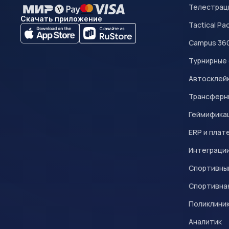
Телестрац
Скачать приложение
Tactical Pa
Campus 36
Турнирные
Автосклейк
Трансферн
Геймифика
ERP и плат
Интеграци
Спортивны
Спортивна
Поликлини
Аналитик