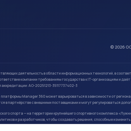
© 2026 ОО
ствляющих деятельность в области информационных технологий, в соотве
ветствие компании требованиям государства к IT-организациям и даёт 
й аккредитации: АО-20251213-35117737402-3
й платформы Manager 360 может варьироваться в зависимости от региона
ся в партнёрстве с внешними поставщиками и могут регулироваться допо
кого спорта — на территории крупнейшего спортивного комплекса «Лужни
литиков и разработчиков, чтобы создавать решения, способные изменить 