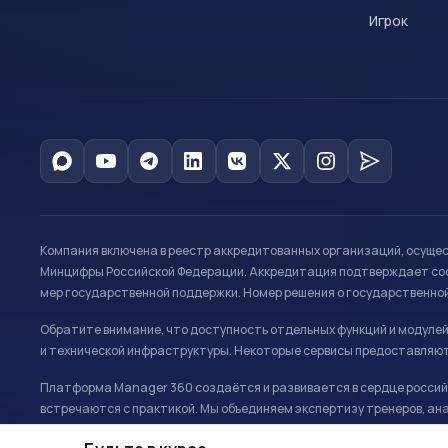
Игрок
Компания включена в реестр аккредитованных организаций, осуще
Минцифры Российской Федерации. Аккредитация подтверждает соот
мер государственной поддержки. Номер решения о государственно
Обратите внимание, что доступность отдельных функций и модуле
и технической инфраструктуры. Некоторые сервисы предоставляют
Платформа Manager 360 создаётся и развивается в сердце российс
встречаются с практикой. Мы объединяем экспертизу тренеров, ана
развитию и управлению в спорте.