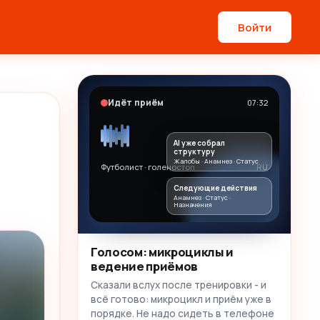
Войти
Идёт приём
07:32
AI уже собрал
структуру
Жалобы · Анамнез · Статус
Футболист · голеностоп
RU
Следующие действия
Анамнез · Статус ·
Назначения
Голосом: микроциклы и
ведение приёмов
Сказали вслух после тренировки - и
всё готово: микроцикл и приём уже в
порядке. Не надо сидеть в телефоне