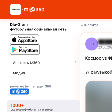
×
Dia-Gram
←
К ленте
футбольная социальная сеть
████
ГС
23.05.20
Космос vs Ф
AI-тесты M360
🎶 с музыко
Медиа
powered by manager 360
1000+
скаутов и футбольных агентов