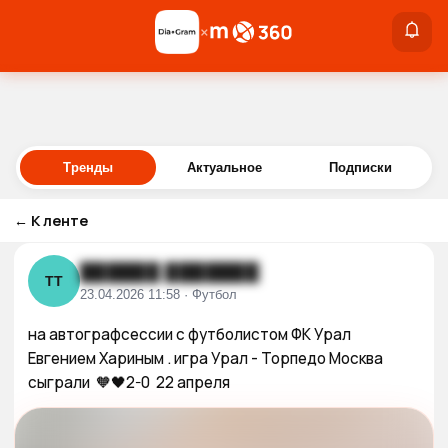
×
×
Войти
Тренды
Актуальное
Подписки
←
К ленте
██████ ███████
ТТ
23.04.2026 11:58 · Футбол
на автографсессии с футболистом ФК Урал 
Евгением Хариным . игра Урал - Торпедо Москва 
сыграли  🧡🖤2-0  22 апреля