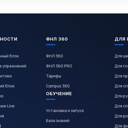
НОСТИ
ФНЛ 360
ДЛЯ 
чный блок
ФНЛ 360
Для ш
а упражнений
ФНЛ 360 PRO
Для го
литики
Тарифы
Для пр
ий блок
Campus 360
Для с
ОБУЧЕНИЕ
из
Для р
ие Live
Для с
Установка и запуск
ия
Для р
База знаний
d
Для ф