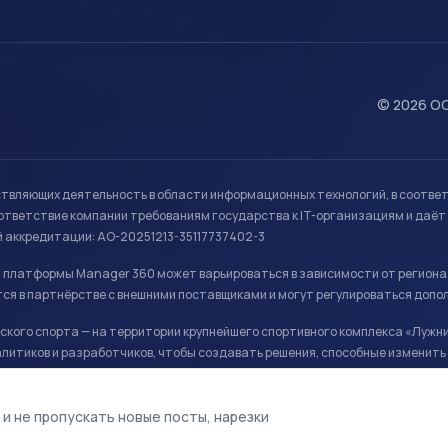
© 2026 ОО
ствляющих деятельность в области информационных технологий, в соотве
ветствие компании требованиям государства к IT-организациям и даёт 
й аккредитации: АО-20251213-35117737402-3
й платформы Manager 360 может варьироваться в зависимости от региона
ся в партнёрстве с внешними поставщиками и могут регулироваться допо
кого спорта — на территории крупнейшего спортивного комплекса «Лужни
литиков и разработчиков, чтобы создавать решения, способные изменить 
ая арена, ул. Лужники 24с1.
 и не пропускать новые посты, нарезки