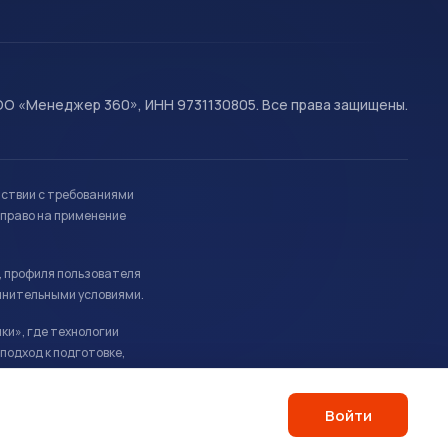
О «Менеджер 360», ИНН 9731130805. Все права защищены.
тствии с требованиями
право на применение
, профиля пользователя
лнительными условиями.
ки», где технологии
подход к подготовке,
Войти