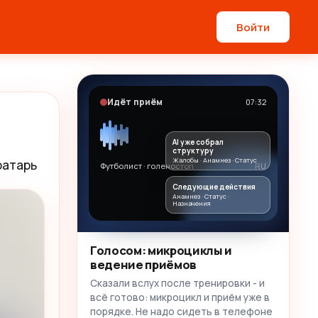
Войти
Идёт приём
07:32
AI уже собрал
структуру
Жалобы · Анамнез · Статус
ратарь
Футболист · голеностоп
RU
Следующие действия
Анамнез · Статус ·
Назначения
Голосом: микроциклы и
ведение приёмов
Сказали вслух после тренировки - и
всё готово: микроцикл и приём уже в
порядке. Не надо сидеть в телефоне