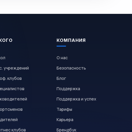
КОГО
КОМПАНИЯ
кол
О нас
с. учреждений
Безопасность
оф. клубов
Блог
пециалистов
Поддержка
уководителей
Поддержка и успех
портсменов
Тарифы
одителей
Карьера
итнес клубов
Брендбук