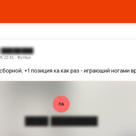
 ████████
26 22:41 · Футбол
сборной, +1 позиция ка как раз - играющий ногами в
ПА
████ ████████