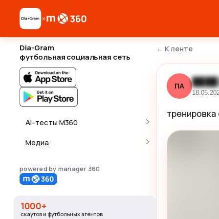
×
Dia-Gram
←
К ленте
футбольная социальная сеть
████
ПА
18.05.20
тренировка 
AI-тесты M360
Медиа
powered by manager 360
1000+
скаутов и футбольных агентов