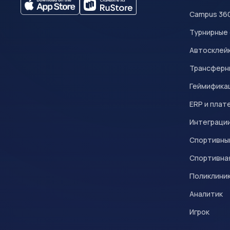
Campus 36
Турнирные
Автосклейк
Трансферн
Геймифика
ERP и плат
Интеграци
Спортивны
Спортивна
Поликлини
Аналитик
Игрок