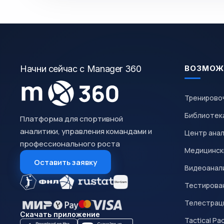
Начни сейчас с Manager 360
ВОЗМОЖ
Тренирово
Библиотек
Платформа для спортивной
аналитики, управления командами и
Центр ана
профессионального роста
Медицинск
Оставить заявку
Видеоанал
Тестирован
Телестрац
Скачать приложение
Tactical Pa