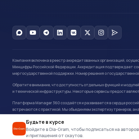
Компания включена в реестр аккредитованных организаций, осуще
Минцифры Российской Федерации. Аккредитация подтверждает соот
мер государственной поддержки. Номер решения о государственно
Обратите внимание, что доступность отдельных функций и модуле
и технической инфраструктуры. Некоторые сервисы предоставляют
Платформа Manager 360 создаётся и развивается в сердце российс
встречаются с практикой. Мы объединяем экспертизу тренеров, ана
развитию и управлению в спорте.
Будьте в курсе
Офис: г. Москва, Олимпийский комплекс «Лужники», Большая спортивн
Войдите в Dia-Gram, чтобы подписаться на авторов
и приглашения от скаутов.