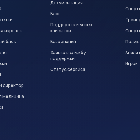
Документация
0
Спорт
Блог
 сетки
Трене
Поддержка и успех
а нарезок
клиентов
Спорт
ый блок
База знаний
Полик
ция
Заявка в службу
Анали
поддержки
ежи
Игрок
Статус сервиса
и
й директор
я медицина
ки