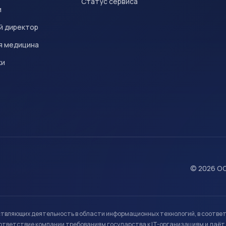
Статус сервиса
и
й директор
я медицина
ки
© 2026 ОО
ствляющих деятельность в области информационных технологий, в соотве
ветствие компании требованиям государства к IT-организациям и даёт 