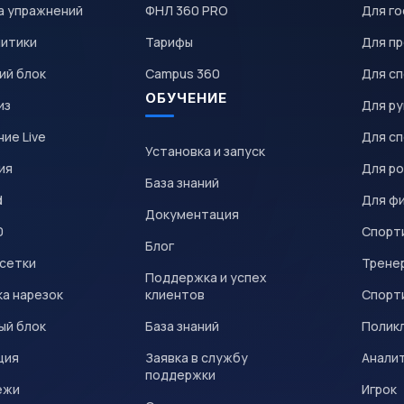
а упражнений
ФНЛ 360 PRO
Для го
литики
Тарифы
Для пр
ий блок
Campus 360
Для с
ОБУЧЕНИЕ
из
Для р
ие Live
Для с
Установка и запуск
ия
Для р
База знаний
d
Для ф
Документация
0
Спорт
Блог
 сетки
Трене
Поддержка и успех
а нарезок
клиентов
Спорт
ый блок
База знаний
Полик
ция
Заявка в службу
Анали
поддержки
ежи
Игрок