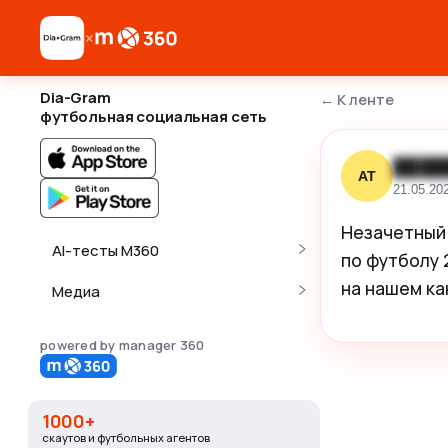
×
Dia-Gram
←
К ленте
футбольная социальная сеть
████
АТ
21.05.20
Незачетный 
AI-тесты M360
по футболу 
на нашем ка
Медиа
powered by manager 360
1000+
скаутов и футбольных агентов