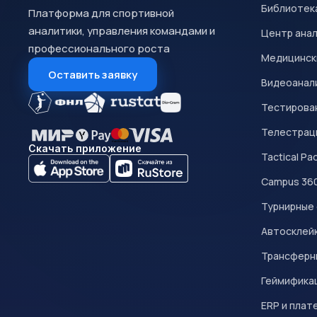
Библиотек
Платформа для спортивной
аналитики, управления командами и
Центр ана
профессионального роста
Медицинск
Оставить заявку
Видеоанал
Тестирован
Телестрац
Скачать приложение
Tactical Pa
Campus 36
Турнирные
Автосклейк
Трансферн
Геймифика
ERP и плат