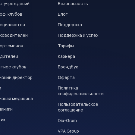
с. учреждений
Безопасность
оф. клубов
Блог
пециалистов
Поддержка
уководителей
Поддержка и успех
портсменов
Тарифы
одителей
Карьера
итнес клубов
Брендбук
ивный директор
Оферта
р
Политика
конфиденциальности
ивная медицина
Пользовательское
линики
соглашение
тик
Dia-Gram
VPA Group