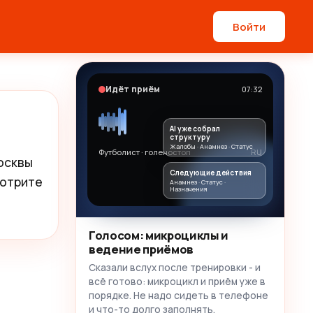
Войти
Идёт приём
07:32
AI уже собрал
структуру
Жалобы · Анамнез · Статус
Футболист · голеностоп
RU
сквы 
Следующие действия
отрите 
Анамнез · Статус ·
Назначения
Голосом: микроциклы и
ведение приёмов
Сказали вслух после тренировки - и
всё готово: микроцикл и приём уже в
порядке. Не надо сидеть в телефоне
и что-то долго заполнять.