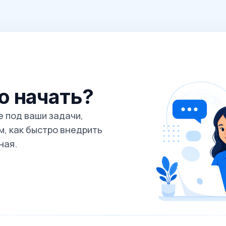
го начать?
 под ваши задачи,
, как быстро внедрить
ная.