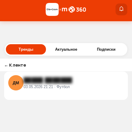
×
×
Войти
Тренды
Актуальное
Подписки
←
К ленте
█████ ███████
ДМ
03.05.2026 21:21 · Футбол