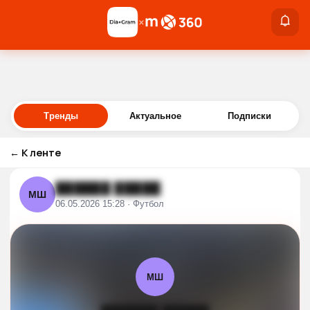
×
×
Войти
Тренды
Актуальное
Подписки
←
К ленте
██████ █████
МШ
06.05.2026 15:28 · Футбол
МШ