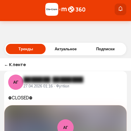
×
×
Войти
Тренды
Актуальное
Подписки
←
К ленте
███████ ████████
АГ
27.04.2026 01:16 · Футбол
⛔️CLOSED⛔️
АГ