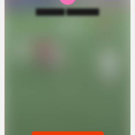
███████ ████████