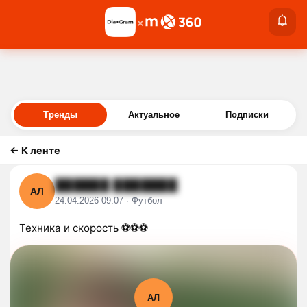
×
×
Войти
Тренды
Актуальное
Подписки
←
К ленте
██████ ███████
АЛ
24.04.2026 09:07 · Футбол
Техника и скорость ⚽️⚽️⚽️
АЛ