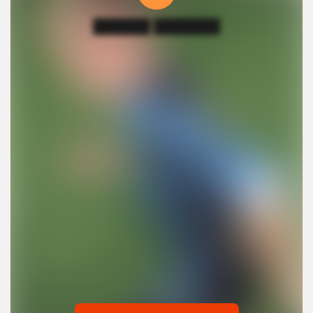
██████ ███████