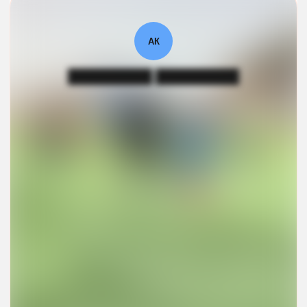
АК
█████████ █████████