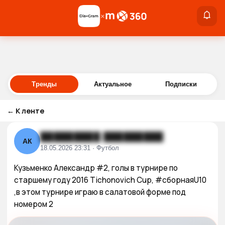
×
×
Войти
Тренды
Актуальное
Подписки
←
К ленте
█████████ █████████
АК
18.05.2026 23:31 · Футбол
Кузьменко Александр #2, голы в турнире по 
старшему году 2016 Tichonovich Cup, #сборнаяU10 
,в этом турнире играю в салатовой форме под 
номером 2