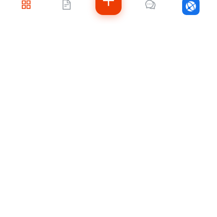
Войти
Не знаете, с чего
начать?
Напишите нам — подберём решение под
ваши задачи, рассчитаем стоимость и
подскажем, как быстро внедрить