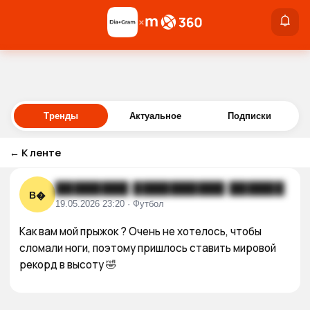
×
×
Войти
Тренды
Актуальное
Подписки
←
К ленте
████████ ██████████ ██████
В�
19.05.2026 23:20 · Футбол
Как вам мой прыжок ? Очень не хотелось, чтобы 
сломали ноги, поэтому пришлось ставить мировой 
рекорд в высоту 🤣