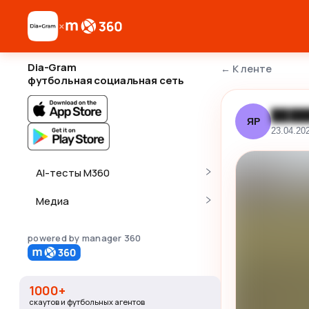
×
Dia-Gram
←
К ленте
футбольная социальная сеть
████
ЯР
23.04.20
AI-тесты M360
Медиа
powered by manager 360
1000+
скаутов и футбольных агентов