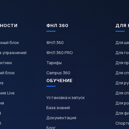
НОСТИ
ФНЛ 360
ДЛЯ 
чный блок
ФНЛ 360
Для ш
а упражнений
ФНЛ 360 PRO
Для го
литики
Тарифы
Для пр
ий блок
Campus 360
Для с
ОБУЧЕНИЕ
из
Для р
ие Live
Для с
Установка и запуск
ия
Для р
База знаний
d
Для ф
Документация
0
Спорт
Блог