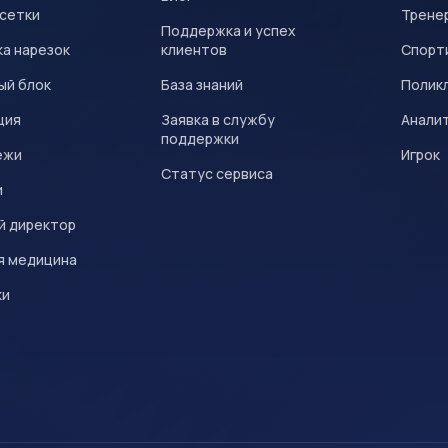
 сетки
Трене
Поддержка и успех
а нарезок
клиентов
Спорт
ый блок
База знаний
Полик
ция
Заявка в службу
Анали
поддержки
ежи
Игрок
Статус сервиса
и
й директор
я медицина
ки