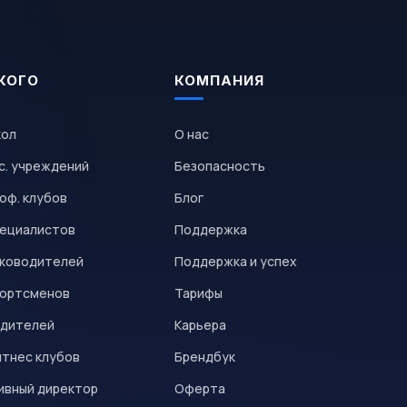
КОГО
КОМПАНИЯ
кол
О нас
с. учреждений
Безопасность
оф. клубов
Блог
пециалистов
Поддержка
уководителей
Поддержка и успех
портсменов
Тарифы
одителей
Карьера
итнес клубов
Брендбук
ивный директор
Оферта