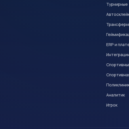
Турнирные
Автосклейк
Трансферн
Геймифика
ERP и плат
Интеграци
Спортивны
Спортивна
Поликлини
Аналитик
Игрок