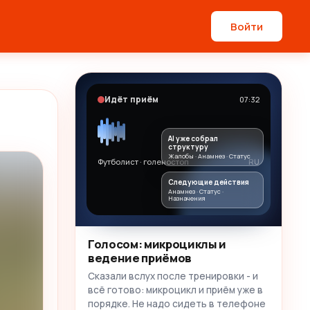
Войти
Идёт приём
07:32
AI уже собрал
структуру
Жалобы · Анамнез · Статус
Футболист · голеностоп
RU
Следующие действия
Анамнез · Статус ·
Назначения
Голосом: микроциклы и
ведение приёмов
Сказали вслух после тренировки - и
всё готово: микроцикл и приём уже в
порядке. Не надо сидеть в телефоне