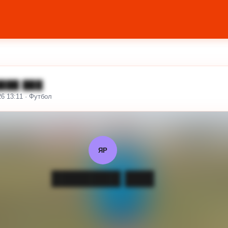
███ ███
26 13:11 · Футбол
ЯР
███████ ███