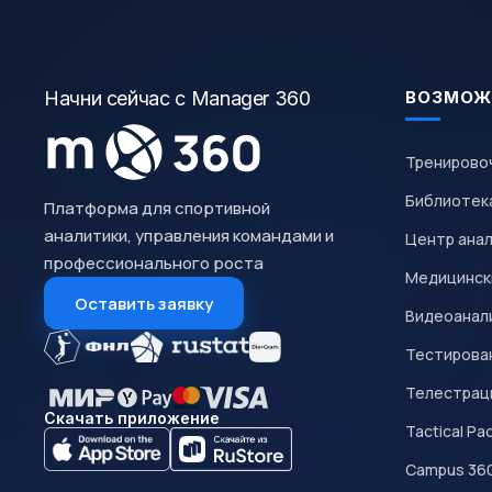
Начни сейчас с Manager 360
ВОЗМОЖ
Тренирово
Библиотек
Платформа для спортивной
аналитики, управления командами и
Центр ана
профессионального роста
Медицинск
Оставить заявку
Видеоанал
Тестирован
Телестрац
Скачать приложение
Tactical Pa
Campus 36