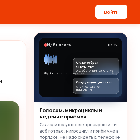
Войти
Идёт приём
07:32
AI уже собрал
структуру
Жалобы · Анамнез · Статус
Футболист · голеностоп
RU
 
Следующие действия
Анамнез · Статус ·
Назначения
Голосом: микроциклы и
ведение приёмов
Сказали вслух после тренировки - и
всё готово: микроцикл и приём уже в
порядке. Не надо сидеть в телефоне