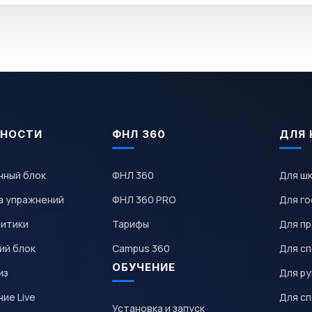
НОСТИ
ФНЛ 360
ДЛЯ 
чный блок
ФНЛ 360
Для ш
а упражнений
ФНЛ 360 PRO
Для го
литики
Тарифы
Для пр
ий блок
Campus 360
Для с
ОБУЧЕНИЕ
из
Для р
ие Live
Для с
Установка и запуск