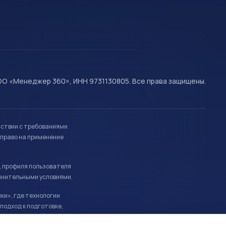
О «Менеджер 360», ИНН 9731130805. Все права защищены.
тствии с требованиями
право на применение
, профиля пользователя
лнительными условиями.
ки», где технологии
подход к подготовке,