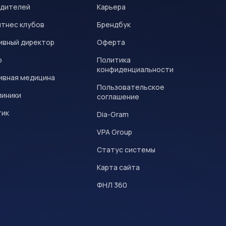
одителей
Карьера
итнес клубов
Брендбук
ивный директор
Оферта
р
Политика
конфиденциальности
ивная медицина
Пользовательское
линики
соглашение
тик
Dia-Gram
VPA Group
Статус системы
Карта сайта
ФНЛ 360