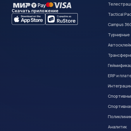
Телестрац
Скачать приложение
Tactical Pa
Campus 36
Турнирные
Автосклейк
Трансферн
Геймифика
ERP и плат
Интеграци
Спортивны
Спортивна
Поликлини
Аналитик