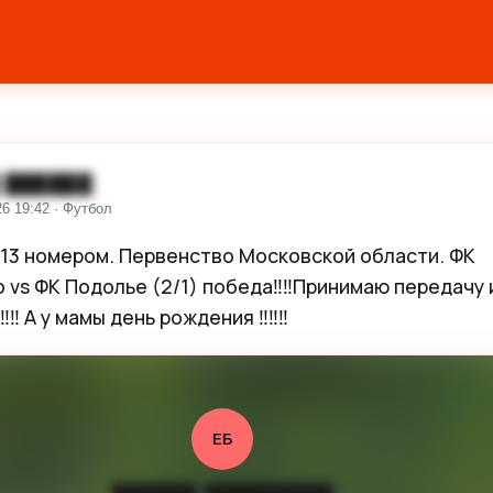
 ██████
26 19:42 · Футбол
 13 номером. Первенство Московской области. ФК 
vs ФК Подолье (2/1) победа‼️‼️Принимаю передачу и
‼️ А у мамы день рождения ‼️‼️‼️
ЕБ