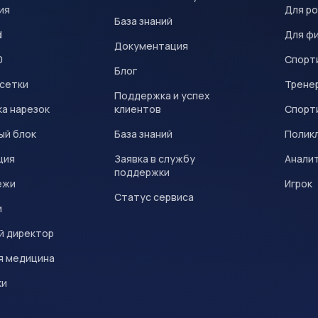
ия
Для р
База знаний
d
Для ф
Документация
0
Спорт
Блог
 сетки
Трене
Поддержка и успех
а нарезок
клиентов
Спорт
ый блок
База знаний
Полик
ция
Заявка в службу
Анали
поддержки
ежи
Игрок
Статус сервиса
и
й директор
я медицина
ки