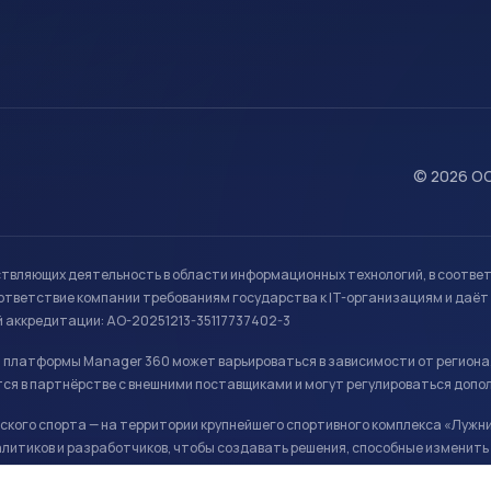
© 2026 ОО
ствляющих деятельность в области информационных технологий, в соотве
ветствие компании требованиям государства к IT-организациям и даёт 
й аккредитации: АО-20251213-35117737402-3
й платформы Manager 360 может варьироваться в зависимости от региона
ся в партнёрстве с внешними поставщиками и могут регулироваться допо
кого спорта — на территории крупнейшего спортивного комплекса «Лужни
литиков и разработчиков, чтобы создавать решения, способные изменить 