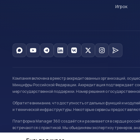
Игрок
Компания включена в реестр аккредитованных организаций, осуще
Минцифры Российской Федерации. Аккредитация подтверждает соот
мер государственной поддержки. Номер решения о государственно
Обратите внимание, что доступность отдельных функций и модуле
и технической инфраструктуры. Некоторые сервисы предоставляют
Платформа Manager 360 создаётся и развивается в сердце российс
встречаются с практикой. Мы объединяем экспертизу тренеров, ана
развитию и управлению в спорте.