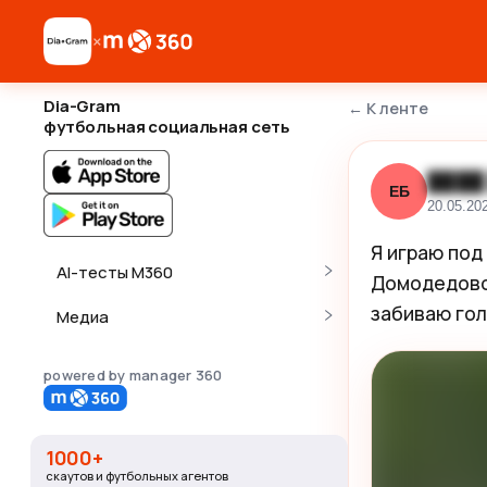
×
Dia-Gram
←
К ленте
футбольная социальная сеть
████
ЕБ
20.05.20
Я играю под
AI-тесты M360
Домодедово 
забиваю гол‼️
Медиа
powered by manager 360
1000+
скаутов и футбольных агентов