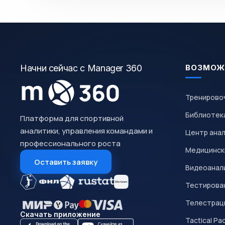
Начни сейчас с Manager 360
ВОЗМОЖ
Тренирово
Библиотек
Платформа для спортивной
аналитики, управления командами и
Центр ана
профессионального роста
Медицинск
Оставить заявку
Видеоанал
Тестирован
Телестрац
Скачать приложение
Tactical Pa