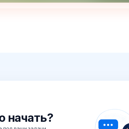
го начать?
 под ваши задачи,