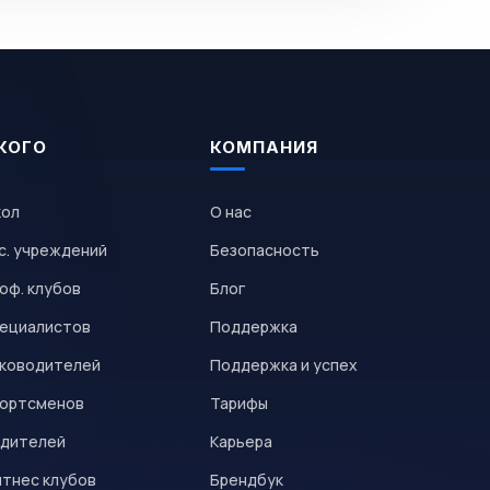
КОГО
КОМПАНИЯ
кол
О нас
с. учреждений
Безопасность
оф. клубов
Блог
пециалистов
Поддержка
уководителей
Поддержка и успех
портсменов
Тарифы
одителей
Карьера
итнес клубов
Брендбук