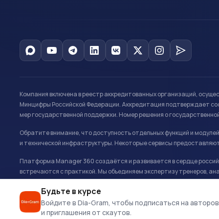
Компания включена в реестр аккредитованных организаций, осуще
Минцифры Российской Федерации. Аккредитация подтверждает соот
мер государственной поддержки. Номер решения о государственно
Обратите внимание, что доступность отдельных функций и модуле
и технической инфраструктуры. Некоторые сервисы предоставляют
Платформа Manager 360 создаётся и развивается в сердце российс
встречаются с практикой. Мы объединяем экспертизу тренеров, ана
развитию и управлению в спорте.
Будьте в курсе
Офис: г. Москва, Олимпийский комплекс «Лужники», Большая спортивн
Войдите в Dia-Gram, чтобы подписаться на авторов
и приглашения от скаутов.