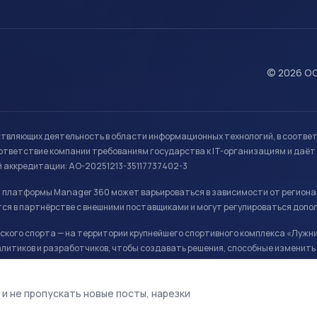
© 2026 ОО
ствляющих деятельность в области информационных технологий, в соотве
ветствие компании требованиям государства к IT-организациям и даёт 
й аккредитации: АО-20251213-35117737402-3
й платформы Manager 360 может варьироваться в зависимости от региона
ся в партнёрстве с внешними поставщиками и могут регулироваться допо
кого спорта — на территории крупнейшего спортивного комплекса «Лужни
литиков и разработчиков, чтобы создавать решения, способные изменить 
ая арена, ул. Лужники 24с1.
 и не пропускать новые посты, нарезки