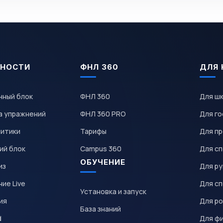
НОСТИ
ФНЛ 360
ДЛЯ 
чный блок
ФНЛ 360
Для ш
а упражнений
ФНЛ 360 PRO
Для го
литики
Тарифы
Для пр
ий блок
Campus 360
Для с
ОБУЧЕНИЕ
из
Для р
ие Live
Для с
Установка и запуск
ия
Для р
База знаний
d
Для ф