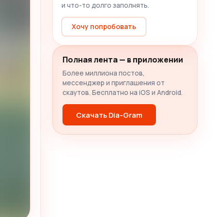
и что-то долго заполнять.
Хочу попробовать
Полная лента — в приложении
Более миллиона постов,
мессенджер и приглашения от
скаутов. Бесплатно на iOS и Android.
Скачать Dia-Gram