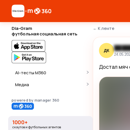
×
Dia-Gram
←
К ленте
футбольная социальная сеть
████
ДК
24.05.20
Достал мяч 
AI-тесты M360
Медиа
powered by manager 360
1000+
скаутов и футбольных агентов