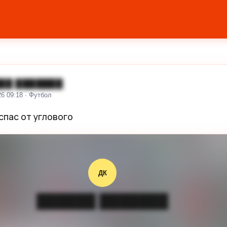
██ ███████
26 09:18 · Футбол
спас от углового
ДК
██████ ███████