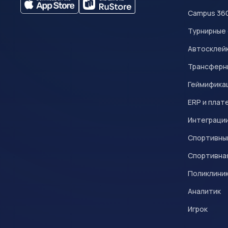
Campus 36
Турнирные
Автосклейк
Трансферн
Геймифика
ERP и плат
Интеграци
Спортивны
Спортивна
Поликлини
Аналитик
Игрок