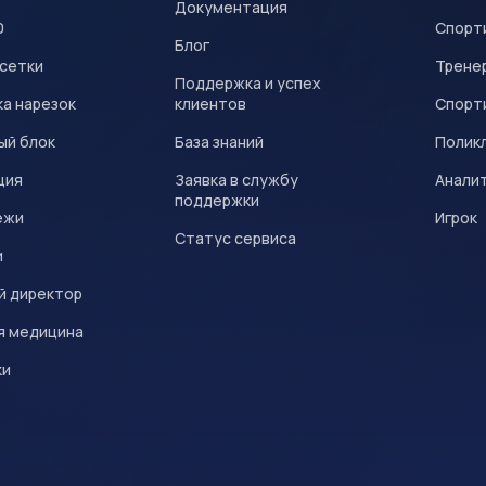
Документация
0
Спорт
Блог
 сетки
Трене
Поддержка и успех
а нарезок
клиентов
Спорт
ый блок
База знаний
Полик
ция
Заявка в службу
Анали
поддержки
ежи
Игрок
Статус сервиса
и
й директор
я медицина
ки