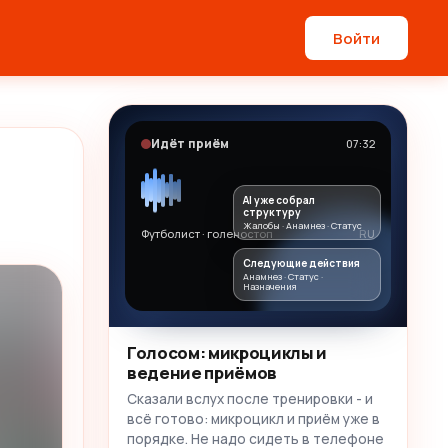
Войти
Идёт приём
07:32
AI уже собрал
структуру
Жалобы · Анамнез · Статус
Футболист · голеностоп
RU
Следующие действия
Анамнез · Статус ·
Назначения
Голосом: микроциклы и
ведение приёмов
Сказали вслух после тренировки - и
всё готово: микроцикл и приём уже в
порядке. Не надо сидеть в телефоне