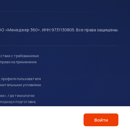
О «Менеджер 360», ИНН 9731130805. Все права защищены.
тствии с требованиями
право на применение
, профиля пользователя
лнительными условиями.
ки», где технологии
подход к подготовке,
Войти