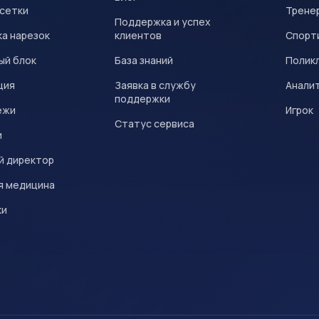
 сетки
Трене
Поддержка и успех
а нарезок
клиентов
Спорт
ый блок
База знаний
Полик
ция
Заявка в службу
Анали
поддержки
ежи
Игрок
Статус сервиса
и
й директор
я медицина
ки