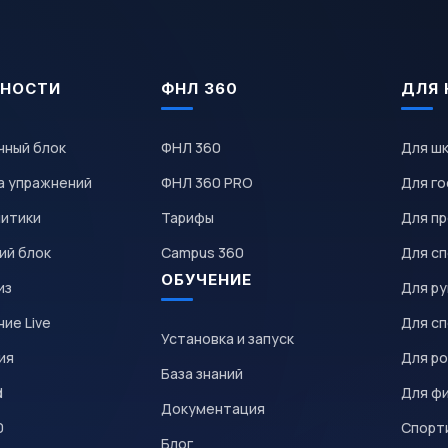
НОСТИ
ФНЛ 360
ДЛЯ 
чный блок
ФНЛ 360
Для ш
а упражнений
ФНЛ 360 PRO
Для го
литики
Тарифы
Для пр
ий блок
Campus 360
Для с
ОБУЧЕНИЕ
из
Для р
ие Live
Для с
Установка и запуск
ия
Для р
База знаний
d
Для ф
Документация
0
Спорт
Блог