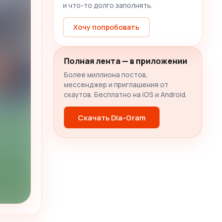
и что-то долго заполнять.
Хочу попробовать
Полная лента — в приложении
Более миллиона постов,
мессенджер и приглашения от
скаутов. Бесплатно на iOS и Android.
Скачать Dia-Gram