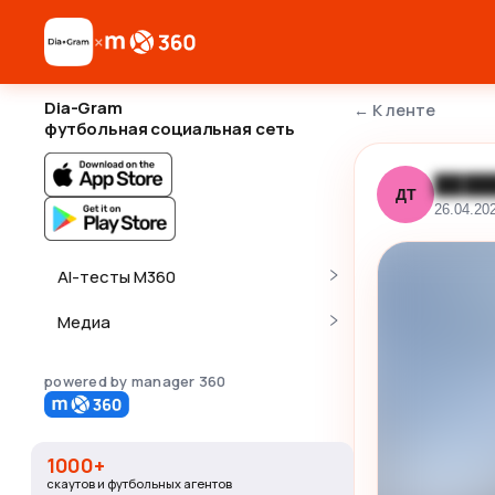
×
Dia-Gram
←
К ленте
футбольная социальная сеть
████
ДТ
26.04.20
AI-тесты M360
Медиа
powered by manager 360
1000+
скаутов и футбольных агентов