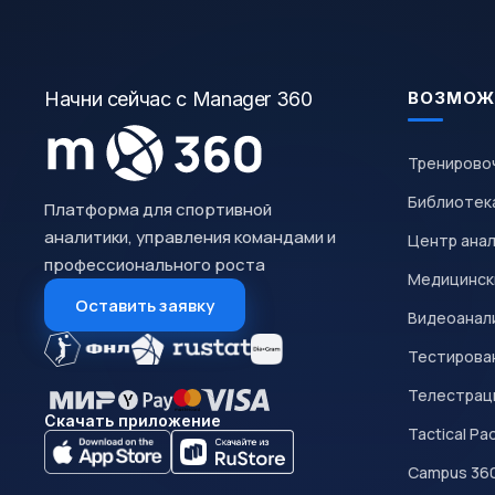
Начни сейчас с Manager 360
ВОЗМОЖ
Тренирово
Библиотек
Платформа для спортивной
аналитики, управления командами и
Центр ана
профессионального роста
Медицинск
Оставить заявку
Видеоанал
Тестирован
Телестрац
Скачать приложение
Tactical Pa
Campus 36