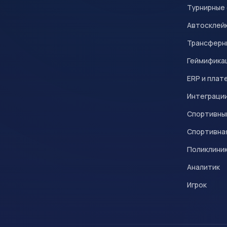
Турнирные
Автосклейк
Трансферн
Геймифика
ERP и плат
Интеграци
Спортивны
Спортивна
Поликлини
Аналитик
Игрок