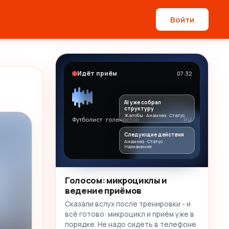
Войти
Идёт приём
07:32
AI уже собрал
структуру
Жалобы · Анамнез · Статус
Футболист · голеностоп
RU
Следующие действия
Анамнез · Статус ·
Назначения
Голосом: микроциклы и
ведение приёмов
Сказали вслух после тренировки - и
всё готово: микроцикл и приём уже в
порядке. Не надо сидеть в телефоне