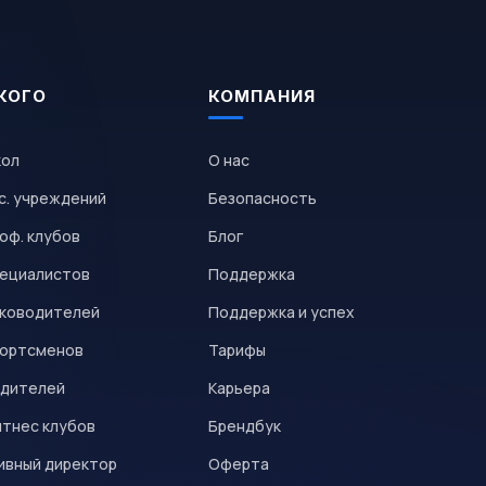
КОГО
КОМПАНИЯ
кол
О нас
с. учреждений
Безопасность
оф. клубов
Блог
пециалистов
Поддержка
уководителей
Поддержка и успех
портсменов
Тарифы
одителей
Карьера
итнес клубов
Брендбук
ивный директор
Оферта