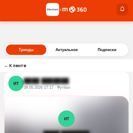
×
×
Войти
Тренды
Актуальное
Подписки
←
К ленте
████ ███████
ИТ
08.05.2026 17:17 · Футбол
ИТ