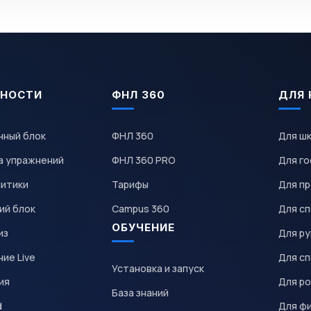
НОСТИ
ФНЛ 360
ДЛЯ 
чный блок
ФНЛ 360
Для ш
а упражнений
ФНЛ 360 PRO
Для го
литики
Тарифы
Для пр
ий блок
Campus 360
Для с
ОБУЧЕНИЕ
из
Для р
ие Live
Для с
Установка и запуск
ия
Для р
База знаний
d
Для ф