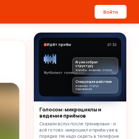
Войти
Идёт приём
07:32
AI уже собрал
структуру
Жалобы · Анамнез · Статус
Футболист · голеностоп
RU
Следующие действия
Анамнез · Статус ·
Назначения
Голосом: микроциклы и
ведение приёмов
Сказали вслух после тренировки - и
всё готово: микроцикл и приём уже в
порядке. Не надо сидеть в телефоне