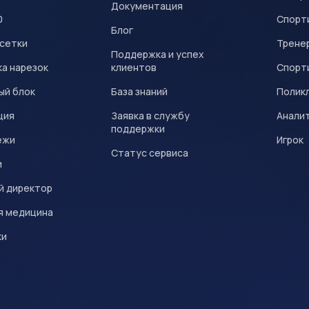
Документация
0
Спорт
Блог
 сетки
Трене
Поддержка и успех
а нарезок
клиентов
Спорт
ый блок
База знаний
Полик
ция
Заявка в службу
Анали
поддержки
ежи
Игрок
Статус сервиса
и
й директор
я медицина
ки