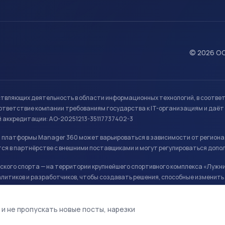
© 2026 ОО
ствляющих деятельность в области информационных технологий, в соотве
ветствие компании требованиям государства к IT-организациям и даёт 
й аккредитации: АО-20251213-35117737402-3
й платформы Manager 360 может варьироваться в зависимости от региона
ся в партнёрстве с внешними поставщиками и могут регулироваться допо
кого спорта — на территории крупнейшего спортивного комплекса «Лужни
литиков и разработчиков, чтобы создавать решения, способные изменить 
ая арена, ул. Лужники 24с1.
 и не пропускать новые посты, нарезки