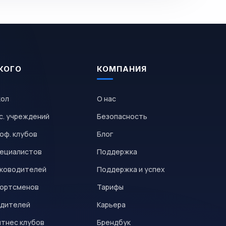
КОГО
КОМПАНИЯ
кол
О нас
с. учреждений
Безопасность
оф. клубов
Блог
пециалистов
Поддержка
уководителей
Поддержка и успех
портсменов
Тарифы
одителей
Карьера
итнес клубов
Брендбук