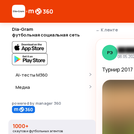
×
Dia-Gram
←
К ленте
футбольная социальная сеть
████
РЭ
08.05.20
Турнир 2017 
AI-тесты M360
Медиа
powered by manager 360
1000+
скаутов и футбольных агентов