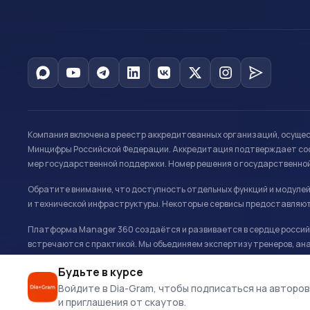
Компания включена в реестр аккредитованных организаций, осуще
Минцифры Российской Федерации. Аккредитация подтверждает соот
мер государственной поддержки. Номер решения о государственно
Обратите внимание, что доступность отдельных функций и модуле
и технической инфраструктуры. Некоторые сервисы предоставляют
Платформа Manager 360 создаётся и развивается в сердце российс
встречаются с практикой. Мы объединяем экспертизу тренеров, ана
развитию и управлению в спорте.
Будьте в курсе
Офис: г. Москва, Олимпийский комплекс «Лужники», Большая спортивн
Войдите в Dia-Gram, чтобы подписаться на авторов
и приглашения от скаутов.