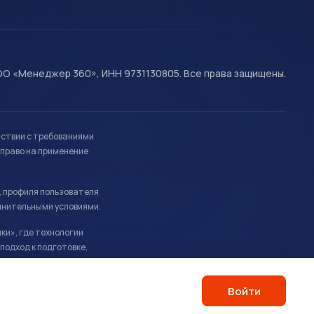
О «Менеджер 360», ИНН 9731130805. Все права защищены.
тствии с требованиями
право на применение
, профиля пользователя
лнительными условиями.
ки», где технологии
подход к подготовке,
Войти