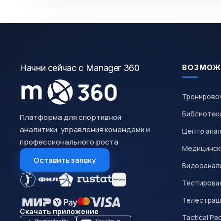
Начни сейчас с Manager 360
ВОЗМОЖ
Тренирово
Библиотек
Платформа для спортивной
аналитики, управления командами и
Центр ана
профессионального роста
Медицинск
Оставить заявку
Видеоанал
Тестирован
Телестрац
Скачать приложение
Tactical Pa