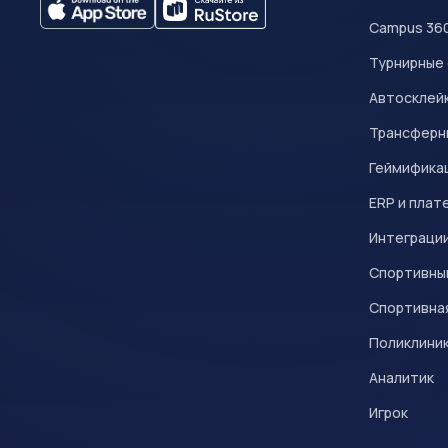
Campus 36
Турнирные
Автосклейк
Трансферн
Геймифика
ERP и плат
Интеграци
Спортивны
Спортивна
Поликлини
Аналитик
Игрок