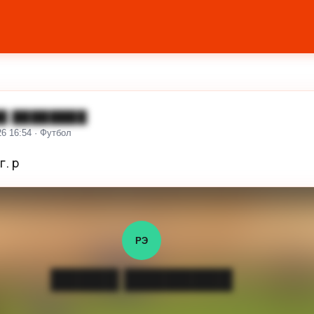
█ ████████
26 16:54 · Футбол
г. р
РЭ
█████ ████████