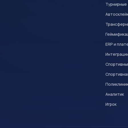
Турнирные
Автосклейк
Трансферн
Геймифика
ERP и плат
Интеграци
Спортивны
Спортивна
Поликлини
Аналитик
Игрок