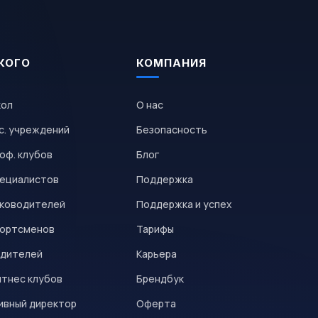
КОГО
КОМПАНИЯ
кол
О нас
с. учреждений
Безопасность
оф. клубов
Блог
пециалистов
Поддержка
уководителей
Поддержка и успех
портсменов
Тарифы
одителей
Карьера
итнес клубов
Брендбук
ивный директор
Оферта