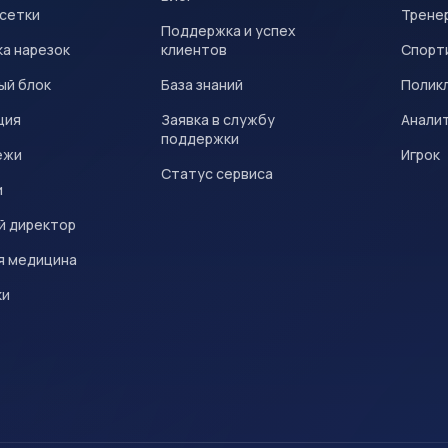
 сетки
Трене
Поддержка и успех
а нарезок
клиентов
Спорт
ый блок
База знаний
Полик
ция
Заявка в службу
Анали
поддержки
ежи
Игрок
Статус сервиса
и
й директор
я медицина
ки