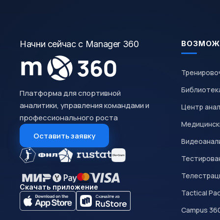
Начни сейчас с Manager 360
ВОЗМОЖ
Тренирово
Библиотек
Платформа для спортивной
аналитики, управления командами и
Центр ана
профессионального роста
Медицинск
Оставить заявку
Видеоанал
Тестирован
Телестрац
Скачать приложение
Tactical Pa
Campus 36