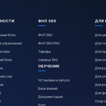
НОСТИ
ФНЛ 360
ДЛЯ 
чный блок
ФНЛ 360
Для ш
а упражнений
ФНЛ 360 PRO
Для го
литики
Тарифы
Для пр
ий блок
Campus 360
Для с
ОБУЧЕНИЕ
из
Для р
ие Live
Для с
Установка и запуск
ия
Для р
База знаний
d
Для ф
Документация
0
Спорт
Блог