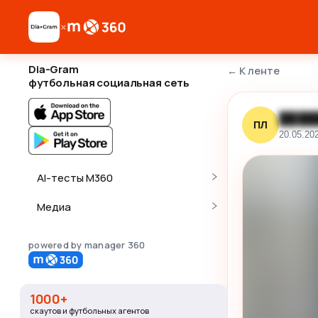
×
Dia-Gram
←
К ленте
футбольная социальная сеть
████
ПЛ
20.05.20
AI-тесты M360
Медиа
powered by manager 360
1000+
скаутов и футбольных агентов