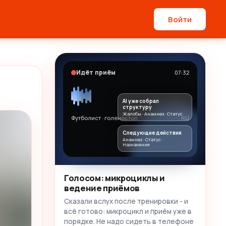
Войти
Идёт приём
07:32
AI уже собрал
структуру
Жалобы · Анамнез · Статус
Футболист · голеностоп
RU
Следующие действия
Анамнез · Статус ·
Назначения
Голосом: микроциклы и
ведение приёмов
Сказали вслух после тренировки - и
всё готово: микроцикл и приём уже в
порядке. Не надо сидеть в телефоне