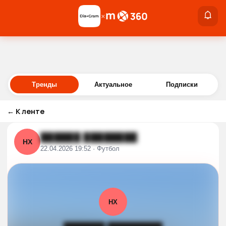
×
×
Войти
Тренды
Актуальное
Подписки
←
К ленте
██████ ████████
НХ
22.04.2026 19:52 · Футбол
НХ