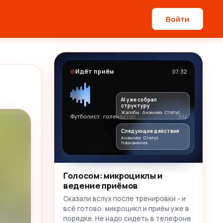
Войти
Идёт приём
07:32
AI уже собрал
структуру
Жалобы · Анамнез · Статус
Футболист · голеностоп
RU
Следующие действия
Анамнез · Статус ·
Назначения
Голосом: микроциклы и
ведение приёмов
Сказали вслух после тренировки - и
всё готово: микроцикл и приём уже в
порядке. Не надо сидеть в телефоне