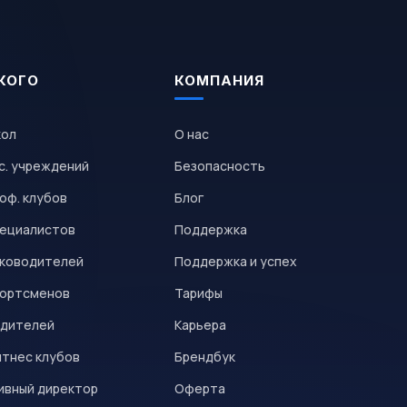
КОГО
КОМПАНИЯ
кол
О нас
с. учреждений
Безопасность
оф. клубов
Блог
пециалистов
Поддержка
уководителей
Поддержка и успех
портсменов
Тарифы
одителей
Карьера
итнес клубов
Брендбук
ивный директор
Оферта