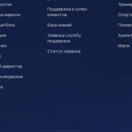
 сетки
Трене
Поддержка и успех
а нарезок
клиентов
Спорт
ый блок
База знаний
Полик
ция
Заявка в службу
Анали
поддержки
ежи
Игрок
Статус сервиса
и
й директор
я медицина
ки