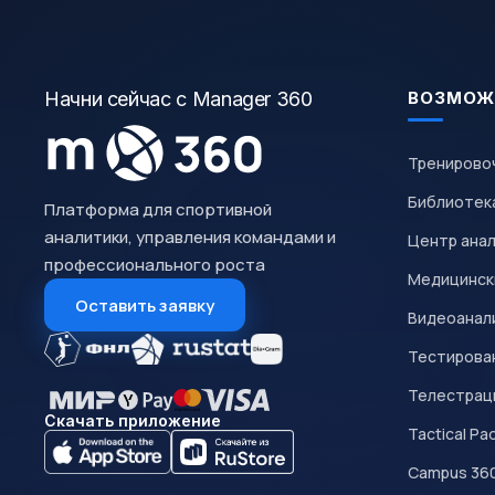
Начни сейчас с Manager 360
ВОЗМОЖ
Тренирово
Библиотек
Платформа для спортивной
аналитики, управления командами и
Центр ана
профессионального роста
Медицинск
Оставить заявку
Видеоанал
Тестирован
Телестрац
Скачать приложение
Tactical Pa
Campus 36