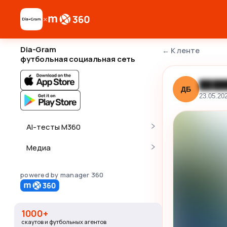
×
Dia-Gram
←
К ленте
футбольная социальная сеть
████
ДБ
23.05.20
AI-тесты M360
Медиа
powered by manager 360
1000+
скаутов и футбольных агентов