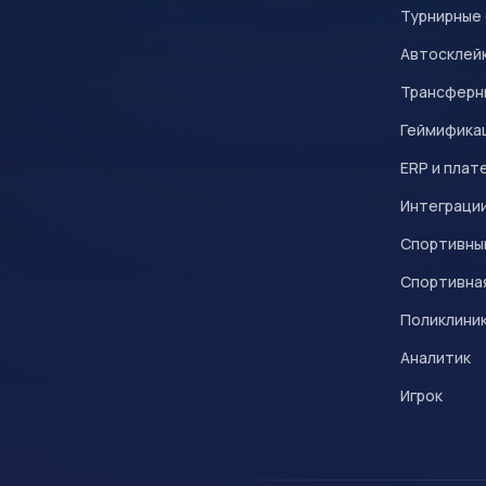
Турнирные
Автосклейк
Трансферн
Геймифика
ERP и плат
Интеграци
Спортивны
Спортивна
Поликлини
Аналитик
Игрок