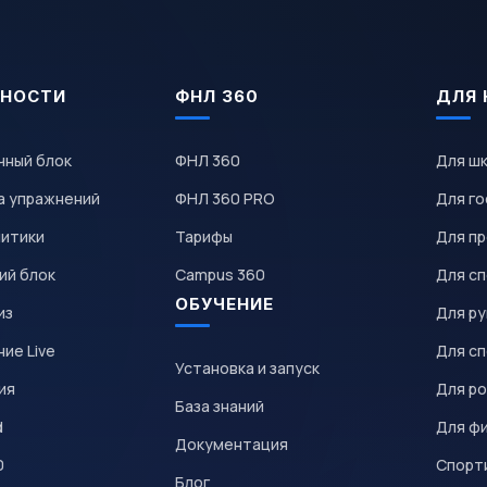
НОСТИ
ФНЛ 360
ДЛЯ 
чный блок
ФНЛ 360
Для ш
а упражнений
ФНЛ 360 PRO
Для го
литики
Тарифы
Для пр
ий блок
Campus 360
Для с
ОБУЧЕНИЕ
из
Для р
ие Live
Для с
Установка и запуск
ия
Для р
База знаний
d
Для ф
Документация
0
Спорт
Блог