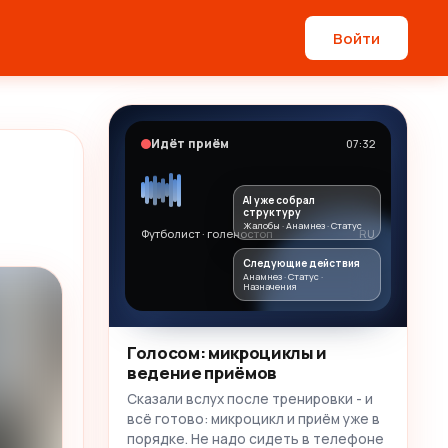
Войти
Идёт приём
07:32
AI уже собрал
структуру
Жалобы · Анамнез · Статус
Футболист · голеностоп
RU
Следующие действия
Анамнез · Статус ·
Назначения
Голосом: микроциклы и
ведение приёмов
Сказали вслух после тренировки - и
всё готово: микроцикл и приём уже в
порядке. Не надо сидеть в телефоне