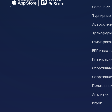
Campus 36
Турнирные
Автосклейк
Трансферн
Геймифика
ERP и плат
Интеграци
Спортивны
Спортивна
Поликлини
Аналитик
Игрок