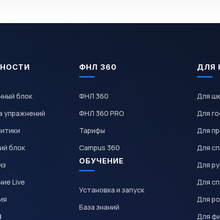
НОСТИ
ФНЛ 360
ДЛЯ 
чный блок
ФНЛ 360
Для ш
а упражнений
ФНЛ 360 PRO
Для го
литики
Тарифы
Для пр
ий блок
Campus 360
Для с
ОБУЧЕНИЕ
из
Для р
ие Live
Для с
Установка и запуск
ия
Для р
База знаний
d
Для ф