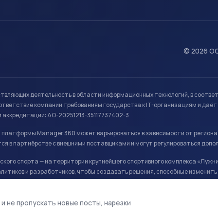
© 2026 ОО
ствляющих деятельность в области информационных технологий, в соотве
ветствие компании требованиям государства к IT-организациям и даёт 
й аккредитации: АО-20251213-35117737402-3
й платформы Manager 360 может варьироваться в зависимости от региона
ся в партнёрстве с внешними поставщиками и могут регулироваться допо
кого спорта — на территории крупнейшего спортивного комплекса «Лужни
литиков и разработчиков, чтобы создавать решения, способные изменить 
ая арена, ул. Лужники 24с1.
 и не пропускать новые посты, нарезки