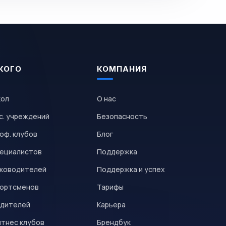
КОГО
КОМПАНИЯ
кол
О нас
с. учреждений
Безопасность
оф. клубов
Блог
пециалистов
Поддержка
уководителей
Поддержка и успех
портсменов
Тарифы
одителей
Карьера
итнес клубов
Брендбук