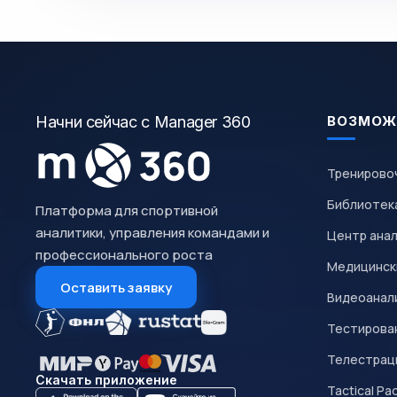
Начни сейчас с Manager 360
ВОЗМОЖ
Тренирово
Библиотек
Платформа для спортивной
аналитики, управления командами и
Центр ана
профессионального роста
Медицинск
Оставить заявку
Видеоанал
Тестирован
Телестрац
Скачать приложение
Tactical Pa