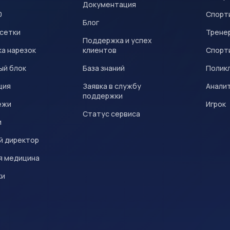
Документация
0
Спорт
Блог
 сетки
Трене
Поддержка и успех
а нарезок
клиентов
Спорт
ый блок
База знаний
Полик
ция
Заявка в службу
Анали
поддержки
ежи
Игрок
Статус сервиса
и
й директор
я медицина
ки