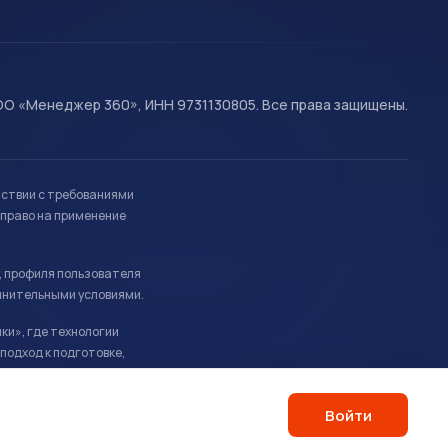
О «Менеджер 360», ИНН 9731130805. Все права защищены.
тствии с требованиями
право на применение
, профиля пользователя
лнительными условиями.
ки», где технологии
подход к подготовке,
Войти