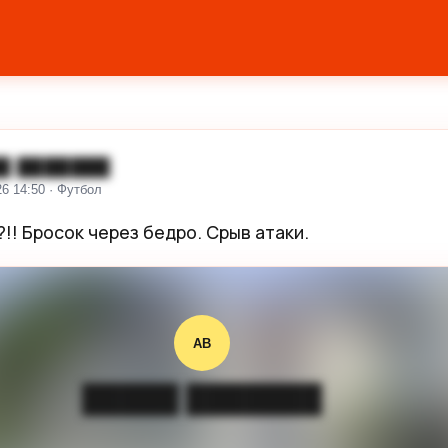
█ ███████
26 14:50 · Футбол
?!! Бросок через бедро. Срыв атаки.
АВ
█████ ███████