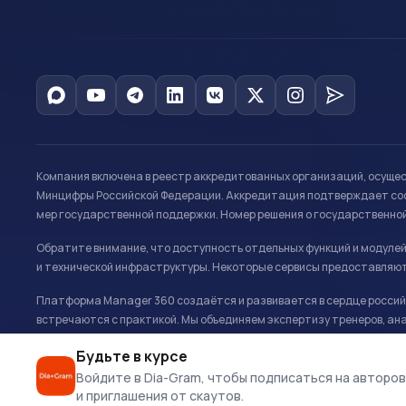
Компания включена в реестр аккредитованных организаций, осуще
Минцифры Российской Федерации. Аккредитация подтверждает соот
мер государственной поддержки. Номер решения о государственно
Обратите внимание, что доступность отдельных функций и модуле
и технической инфраструктуры. Некоторые сервисы предоставляют
Платформа Manager 360 создаётся и развивается в сердце российс
встречаются с практикой. Мы объединяем экспертизу тренеров, ана
развитию и управлению в спорте.
Будьте в курсе
Офис: г. Москва, Олимпийский комплекс «Лужники», Большая спортивн
Войдите в Dia-Gram, чтобы подписаться на авторов
и приглашения от скаутов.