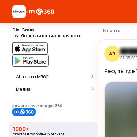
×
Dia-Gram
←
К ленте
футбольная социальная сеть
████
АВ
21.05.20
Реф, ты где 
AI-тесты M360
Медиа
powered by manager 360
1000+
скаутов и футбольных агентов