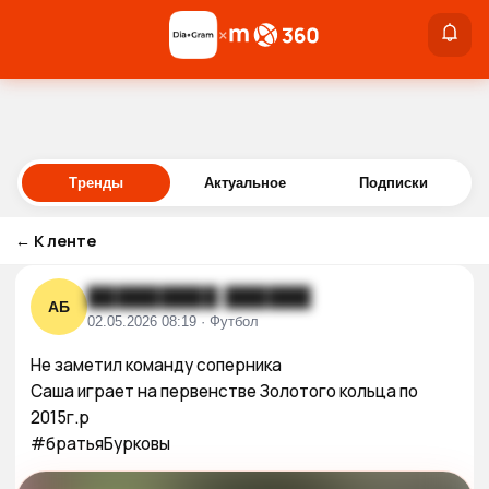
×
×
Войти
Тренды
Актуальное
Подписки
←
К ленте
█████████ ██████
АБ
02.05.2026 08:19 · Футбол
Не заметил команду соперника

Саша играет на первенстве Золотого кольца по 
2015г.р

#братьяБурковы