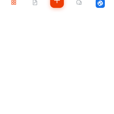
Войти
Не знаете, с чего
начать?
Напишите нам — подберём решение под
ваши задачи, рассчитаем стоимость и
подскажем, как быстро внедрить