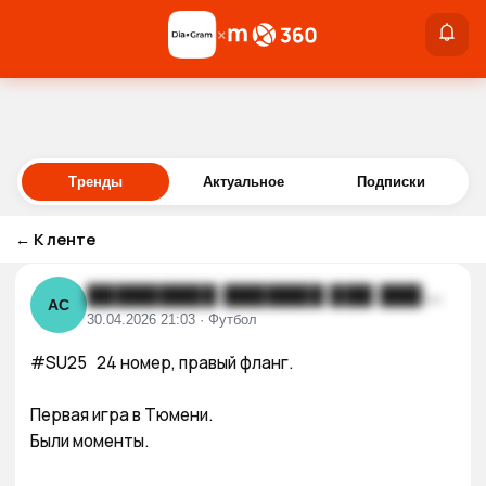
×
×
Войти
Тренды
Актуальное
Подписки
←
К ленте
█████████ ███████ ███ ████ ██
АС
30.04.2026 21:03 · Футбол
#SU25   24 номер, правый фланг. 

Первая игра в Тюмени. 

Были моменты. 
