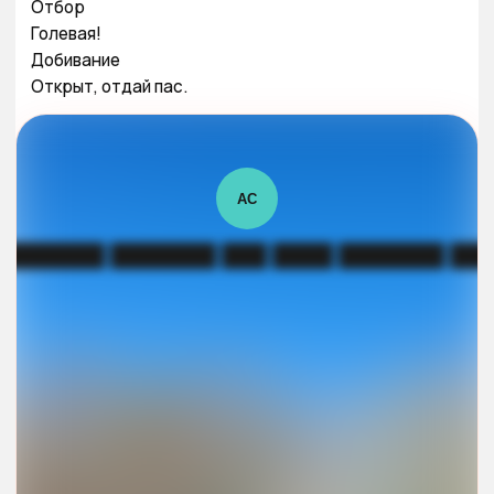
Отбор

Голевая!

Добивание

Открыт, отдай пас.
АС
███████ ███████ ███ ████ ███████ ██