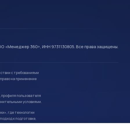
О «Менеджер 360», ИНН 9731130805. Все права защищены.
тствии с требованиями
право на применение
, профиля пользователя
лнительными условиями.
ки», где технологии
подход к подготовке,