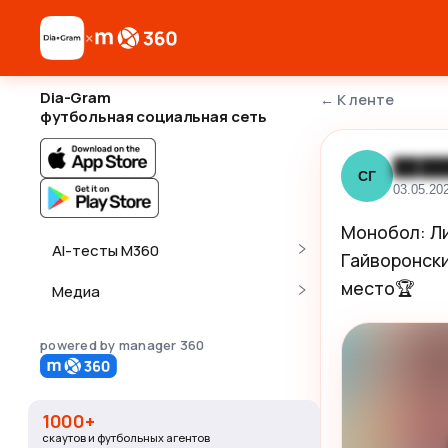
×
Dia-Gram
←
К ленте
футбольная социальная сеть
████
СГ
03.05.20
Монобол: Лиг
AI-тесты M360
Гайворонски
место🏆
Медиа
powered by manager 360
1000+
скаутов и футбольных агентов