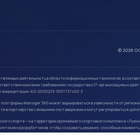
© 2026 ОО
ствляющих деятельность в области информационных технологий, в соотве
ветствие компании требованиям государства к IT-организациям и даёт 
й аккредитации: АО-20251213-35117737402-3
й платформы Manager 360 может варьироваться в зависимости от региона
ся в партнёрстве с внешними поставщиками и могут регулироваться допо
кого спорта — на территории крупнейшего спортивного комплекса «Лужни
литиков и разработчиков, чтобы создавать решения, способные изменить 