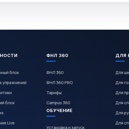
НОСТИ
ФНЛ 360
ДЛЯ 
чный блок
ФНЛ 360
Для ш
а упражнений
ФНЛ 360 PRO
Для го
литики
Тарифы
Для пр
ий блок
Campus 360
Для с
ОБУЧЕНИЕ
из
Для р
ие Live
Для с
Установка и запуск