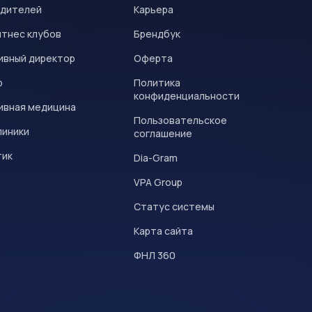
одителей
Карьера
итнес клубов
Брендбук
ивный директор
Оферта
р
Политика
конфиденциальности
ивная медицина
Пользовательское
линики
соглашение
тик
Dia-Gram
VPA Group
Статус системы
Карта сайта
ФНЛ 360