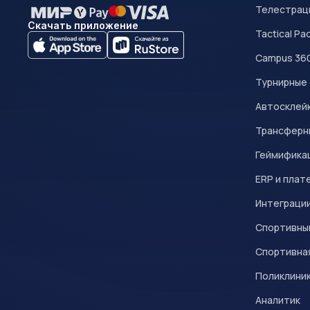
Телестрац
Скачать приложение
Tactical Pa
Campus 36
Турнирные
Автосклейк
Трансферн
Геймифика
ERP и плат
Интеграци
Спортивны
Спортивна
Поликлини
Аналитик