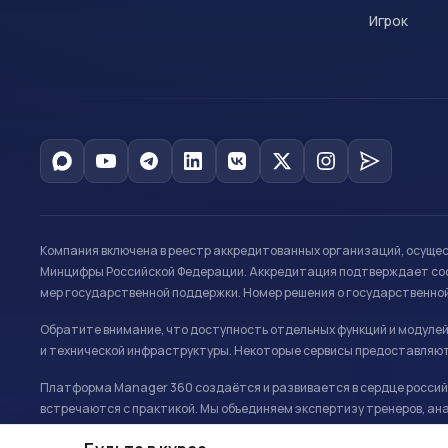
Игрок
Компания включена в реестр аккредитованных организаций, осуще
Минцифры Российской Федерации. Аккредитация подтверждает соот
мер государственной поддержки. Номер решения о государственно
Обратите внимание, что доступность отдельных функций и модуле
и технической инфраструктуры. Некоторые сервисы предоставляют
Платформа Manager 360 создаётся и развивается в сердце российс
встречаются с практикой. Мы объединяем экспертизу тренеров, ана
развитию и управлению в спорте.