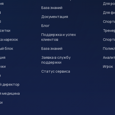
ия
Для р
База знаний
d
Для ф
Документация
0
Спорт
Блог
 сетки
Трене
Поддержка и успех
а нарезок
клиентов
Спорт
ый блок
База знаний
Полик
ция
Заявка в службу
Анали
поддержки
ежи
Игрок
Статус сервиса
и
й директор
я медицина
ки