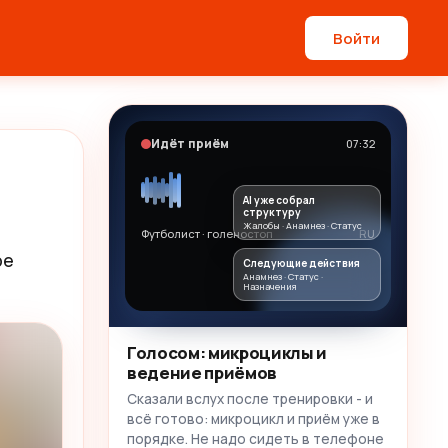
Войти
Идёт приём
07:32
AI уже собрал
структуру
Жалобы · Анамнез · Статус
Футболист · голеностоп
RU
е 
Следующие действия
Анамнез · Статус ·
Назначения
Голосом: микроциклы и
ведение приёмов
Сказали вслух после тренировки - и
всё готово: микроцикл и приём уже в
порядке. Не надо сидеть в телефоне