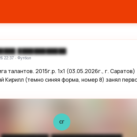
████ ████████████
26 22:37 · Футбол
а талантов. 2015г.р. 1х1 (03.05.2026г., г. Саратов)

й Кирилл (темно синяя форма, номер 8) занял перво
СГ