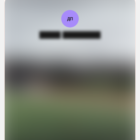
ДП
█████ █████████