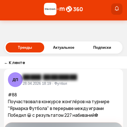
×
×
Войти
Тренды
Актуальное
Подписки
←
К ленте
█████ █████████
ДП
28.04.2026 18:19 · Футбол
#88

Поучаствовал в конкурсе жонглёров на турнире 
"Ярмарка Футбола" в перерыве между играми

Победил 😀 с результатом 227 набиваний⚽