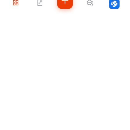
Войти
Не знаете, с чего
начать?
Напишите нам — подберём решение под
ваши задачи, рассчитаем стоимость и
подскажем, как быстро внедрить