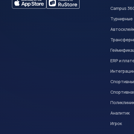
Campus 36
Турнирные
Автосклейк
Трансферн
Геймифика
ERP и плат
Интеграци
Спортивны
Спортивна
Поликлини
Аналитик
Игрок