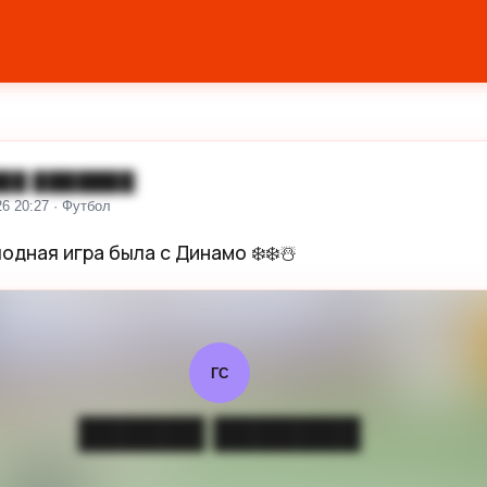
██ ███████
26 20:27 · Футбол
одная игра была с Динамо ❄️❄️☃️
ГС
██████ ███████