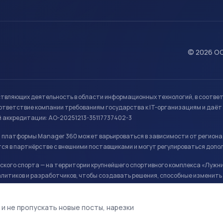
© 2026 ОО
ствляющих деятельность в области информационных технологий, в соотве
ветствие компании требованиям государства к IT-организациям и даёт 
й аккредитации: АО-20251213-35117737402-3
й платформы Manager 360 может варьироваться в зависимости от региона
ся в партнёрстве с внешними поставщиками и могут регулироваться допо
кого спорта — на территории крупнейшего спортивного комплекса «Лужни
литиков и разработчиков, чтобы создавать решения, способные изменить 
ая арена, ул. Лужники 24с1.
 и не пропускать новые посты, нарезки