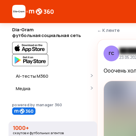
×
Dia-Gram
←
К ленте
футбольная социальная сеть
████
ГС
23.05.20
Ооочень хол
AI-тесты M360
Медиа
powered by manager 360
1000+
скаутов и футбольных агентов