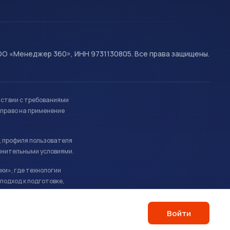
О «Менеджер 360», ИНН 9731130805. Все права защищены.
тствии с требованиями
право на применение
, профиля пользователя
лнительными условиями.
ки», где технологии
подход к подготовке,
Войти