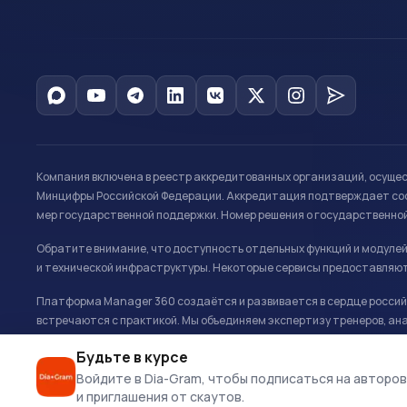
Компания включена в реестр аккредитованных организаций, осуще
Минцифры Российской Федерации. Аккредитация подтверждает соот
мер государственной поддержки. Номер решения о государственно
Обратите внимание, что доступность отдельных функций и модуле
и технической инфраструктуры. Некоторые сервисы предоставляют
Платформа Manager 360 создаётся и развивается в сердце российс
встречаются с практикой. Мы объединяем экспертизу тренеров, ана
развитию и управлению в спорте.
Будьте в курсе
Офис: г. Москва, Олимпийский комплекс «Лужники», Большая спортивн
Войдите в Dia-Gram, чтобы подписаться на авторов
и приглашения от скаутов.