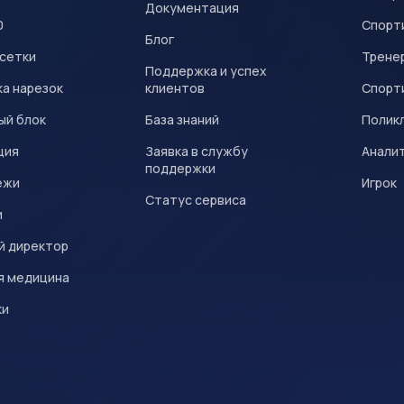
Документация
0
Спорт
Блог
 сетки
Трене
Поддержка и успех
а нарезок
клиентов
Спорт
ый блок
База знаний
Полик
ция
Заявка в службу
Анали
поддержки
ежи
Игрок
Статус сервиса
и
й директор
я медицина
ки