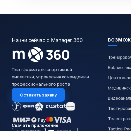
Начни сейчас с Manager 360
ВОЗМОЖ
Тренирово
Библиотек
Платформа для спортивной
аналитики, управления командами и
Центр ана
профессионального роста
Медицинск
Оставить заявку
Видеоанал
Тестирован
Телестрац
Скачать приложение
Tactical Pa