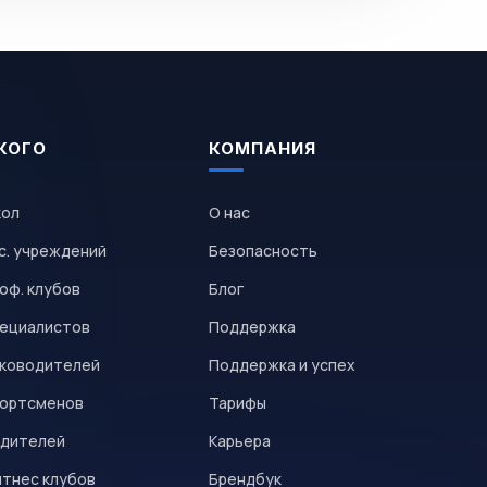
КОГО
КОМПАНИЯ
кол
О нас
с. учреждений
Безопасность
оф. клубов
Блог
пециалистов
Поддержка
уководителей
Поддержка и успех
портсменов
Тарифы
одителей
Карьера
итнес клубов
Брендбук