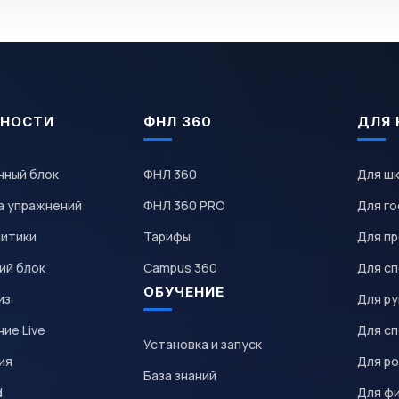
НОСТИ
ФНЛ 360
ДЛЯ 
чный блок
ФНЛ 360
Для ш
а упражнений
ФНЛ 360 PRO
Для го
литики
Тарифы
Для пр
ий блок
Campus 360
Для с
ОБУЧЕНИЕ
из
Для р
ие Live
Для с
Установка и запуск
ия
Для р
База знаний
d
Для ф