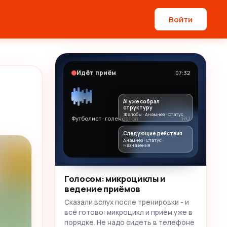
Войти
Идёт приём
07:32
AI уже собрал
структуру
Жалобы · Анамнез · Статус
Футболист · голеностоп
RU
Следующие действия
Анамнез · Статус ·
Назначения
Голосом: микроциклы и
ведение приёмов
Сказали вслух после тренировки - и
всё готово: микроцикл и приём уже в
порядке. Не надо сидеть в телефоне