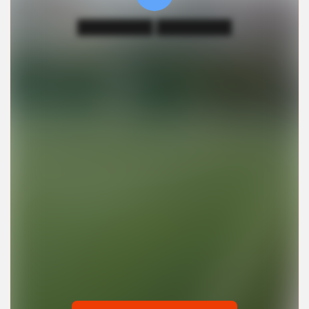
████████ ████████