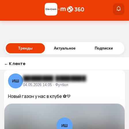
×
×
Войти
Тренды
Актуальное
Подписки
←
К ленте
████████ ████████
ИШ
04.05.2026 14:05 · Футбол
Новый газон у нас в клубе ⚽️💚
ИШ