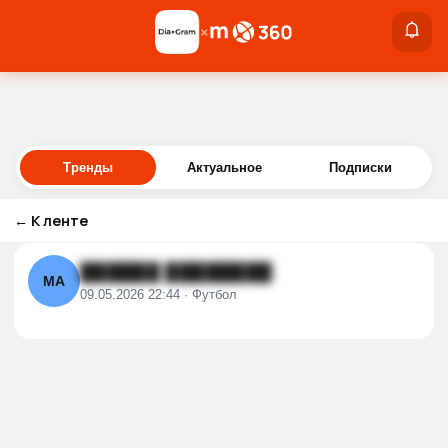
×
×
Войти
Тренды
Актуальное
Подписки
←
К ленте
██████ ████████
МА
09.05.2026 22:44 · Футбол