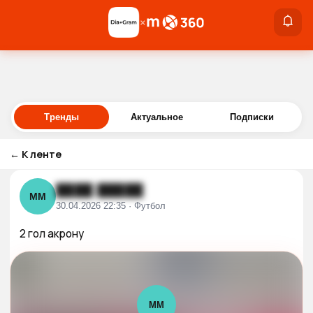
×
×
Войти
Тренды
Актуальное
Подписки
←
К ленте
████ █████
ММ
30.04.2026 22:35 · Футбол
2 гол акрону
ММ