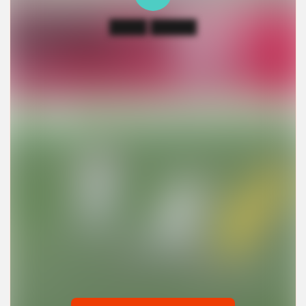
████ █████