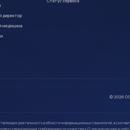
Статус сервиса
и
й директор
я медицина
ки
© 2026 ОО
ствляющих деятельность в области информационных технологий, в соотве
ветствие компании требованиям государства к IT-организациям и даёт 