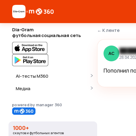
×
Dia-Gram
←
К ленте
футбольная социальная сеть
████
АС
28.04.20
Пополнил по
AI-тесты M360
Медиа
powered by manager 360
1000+
скаутов и футбольных агентов