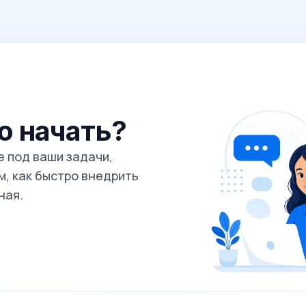
го начать?
 под ваши задачи,
, как быстро внедрить
ная.