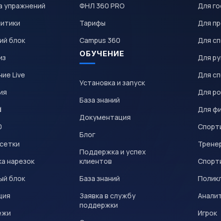
а упражнений
ФНЛ 360 PRO
Для го
литики
Тарифы
Для пр
ий блок
Campus 360
Для с
ОБУЧЕНИЕ
из
Для р
ие Live
Для с
Установка и запуск
ия
Для р
База знаний
d
Для ф
Документация
0
Спорт
Блог
 сетки
Трене
Поддержка и успех
а нарезок
клиентов
Спорт
ый блок
База знаний
Полик
ция
Заявка в службу
Анали
поддержки
ежи
Игрок