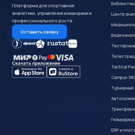
Библиотек
Платформа для спортивной
аналитики, управления командами и
Центр ана
профессионального роста
Медицинск
Оставить заявку
Видеоанал
Тестирован
Телестрац
Скачать приложение
Tactical Pa
Campus 36
Турнирные
Автосклейк
Трансферн
Геймифика
ERP и плат