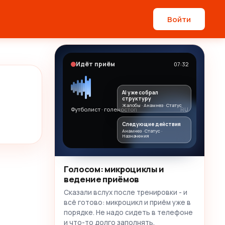
Войти
Идёт приём
07:32
AI уже собрал
структуру
Жалобы · Анамнез · Статус
Футболист · голеностоп
RU
Следующие действия
Анамнез · Статус ·
Назначения
Голосом: микроциклы и
ведение приёмов
Сказали вслух после тренировки - и
всё готово: микроцикл и приём уже в
порядке. Не надо сидеть в телефоне
и что-то долго заполнять.