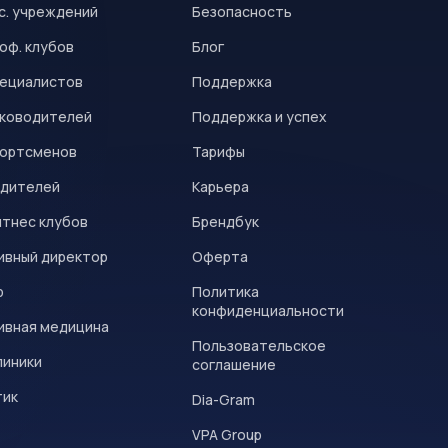
с. учреждений
Безопасность
оф. клубов
Блог
пециалистов
Поддержка
уководителей
Поддержка и успех
портсменов
Тарифы
одителей
Карьера
итнес клубов
Брендбук
ивный директор
Оферта
р
Политика
конфиденциальности
ивная медицина
Пользовательское
линики
соглашение
тик
Dia-Gram
VPA Group