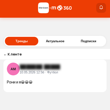
×
×
Войти
Тренды
Актуальное
Подписки
←
К ленте
███████ █████
АМ
10.05.2026 12:56 · Футбол
Рони и я😀😀😀