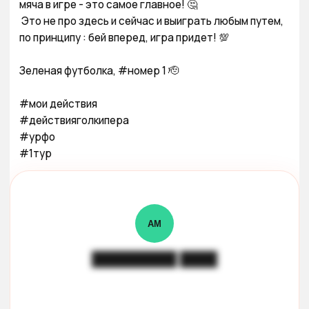
мяча в игре - это самое главное! 🤔

 Это не про здесь и сейчас и выиграть любым путем, 
по принципу : бей вперед, игра придет! 💯 

Зеленая футболка, #номер 1 🫡

#мои действия

#действияголкипера

#урфо

#1тур
АМ
█████████ ████