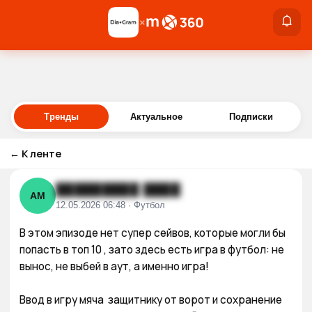
×
×
Войти
Тренды
Актуальное
Подписки
←
К ленте
█████████ ████
АМ
12.05.2026 06:48 · Футбол
В этом эпизоде нет супер сейвов, которые могли бы 
попасть в топ 10 , зато здесь есть игра в футбол: не 
вынос, не выбей в аут, а именно игра! 

Ввод в игру мяча  защитнику от ворот и сохранение 