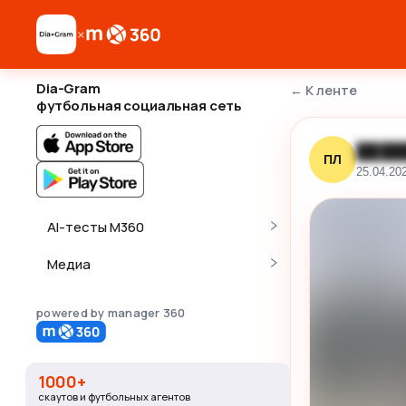
×
Dia-Gram
←
К ленте
футбольная социальная сеть
████
ПЛ
25.04.20
AI-тесты M360
Медиа
powered by manager 360
1000+
скаутов и футбольных агентов