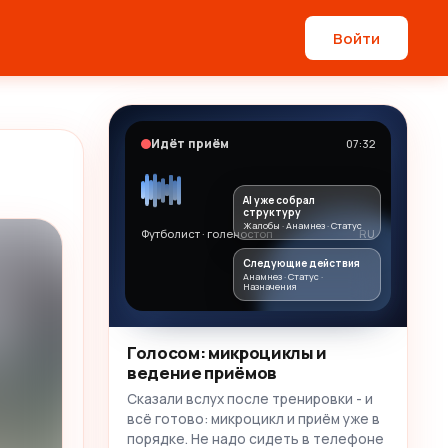
Войти
Идёт приём
07:32
AI уже собрал
структуру
Жалобы · Анамнез · Статус
Футболист · голеностоп
RU
Следующие действия
Анамнез · Статус ·
Назначения
Голосом: микроциклы и
ведение приёмов
Сказали вслух после тренировки - и
всё готово: микроцикл и приём уже в
порядке. Не надо сидеть в телефоне