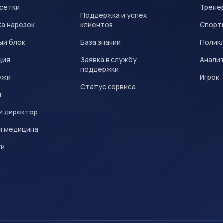
 сетки
Трене
Поддержка и успех
а нарезок
клиентов
Спорт
ый блок
База знаний
Полик
ция
Заявка в службу
Анали
поддержки
ежи
Игрок
Статус сервиса
и
й директор
я медицина
ки