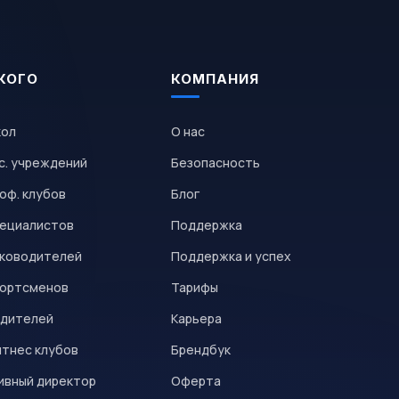
КОГО
КОМПАНИЯ
кол
О нас
с. учреждений
Безопасность
оф. клубов
Блог
пециалистов
Поддержка
уководителей
Поддержка и успех
портсменов
Тарифы
одителей
Карьера
итнес клубов
Брендбук
ивный директор
Оферта