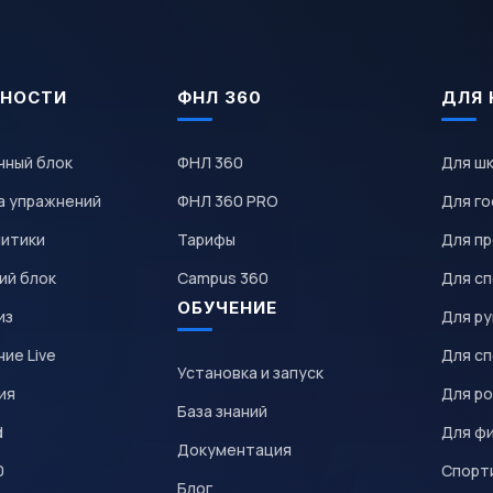
НОСТИ
ФНЛ 360
ДЛЯ 
чный блок
ФНЛ 360
Для ш
а упражнений
ФНЛ 360 PRO
Для го
литики
Тарифы
Для пр
ий блок
Campus 360
Для с
ОБУЧЕНИЕ
из
Для р
ие Live
Для с
Установка и запуск
ия
Для р
База знаний
d
Для ф
Документация
0
Спорт
Блог