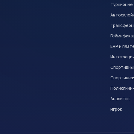
Турнирные
Автосклейк
Трансферн
Геймифика
ERP и плат
Интеграци
Спортивны
Спортивна
Поликлини
Аналитик
Игрок