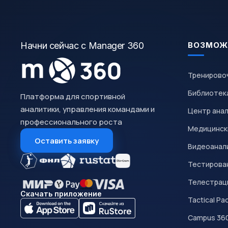
Начни сейчас с Manager 360
ВОЗМОЖ
Тренирово
Библиотек
Платформа для спортивной
аналитики, управления командами и
Центр ана
профессионального роста
Медицинск
Оставить заявку
Видеоанал
Тестирован
Телестрац
Скачать приложение
Tactical Pa
Campus 36