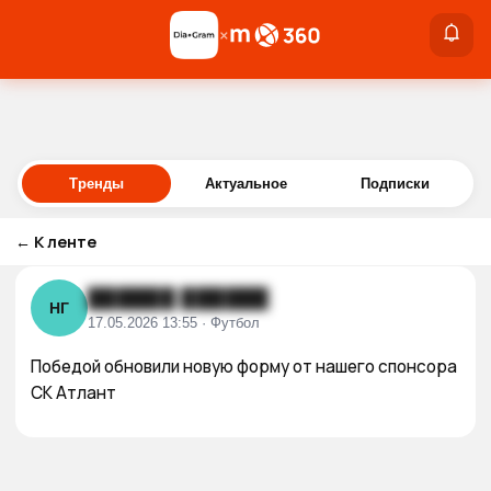
×
×
Войти
Тренды
Актуальное
Подписки
←
К ленте
██████ ██████
НГ
17.05.2026 13:55 · Футбол
Победой обновили новую форму от нашего спонсора 
СК Атлант