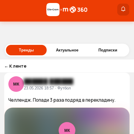
×
×
Войти
Тренды
Актуальное
Подписки
←
К ленте
██████ ██████
МК
23.05.2026 18:57 · Футбол
Челлендж. Попади 3 раза подряд в перекладину.
МК