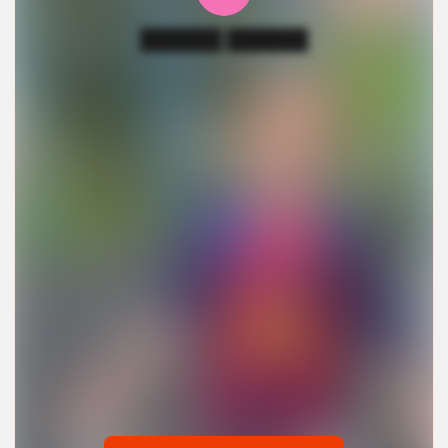
██████ ██████