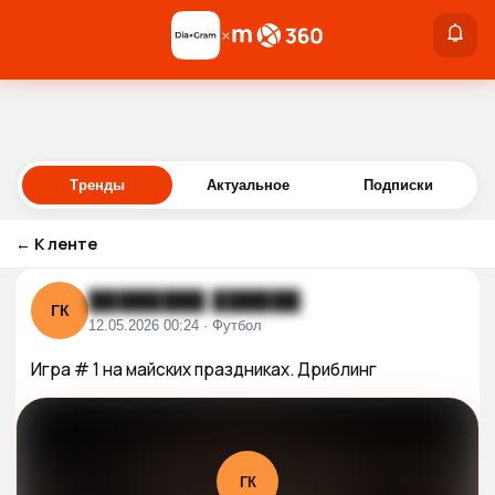
×
×
Войти
Тренды
Актуальное
Подписки
←
К ленте
████████ ██████
ГК
12.05.2026 00:24 · Футбол
Игра # 1 на майских праздниках. Дриблинг
ГК