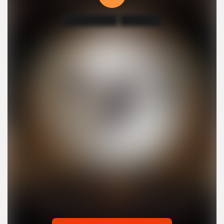
████████ ██████