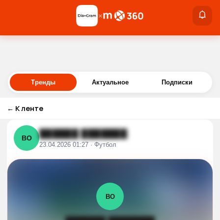
×
×
Войти
Тренды
Актуальное
Подписки
←
К ленте
██████ ███████
ВО
23.04.2026 01:27 · Футбол
ВО