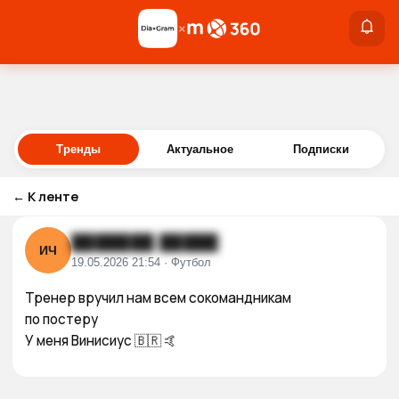
×
×
Войти
Тренды
Актуальное
Подписки
←
К ленте
███████ █████
ИЧ
19.05.2026 21:54 · Футбол
Тренер вручил нам всем сокомандникам

по постеру 

У меня Винисиус 🇧🇷 🤙