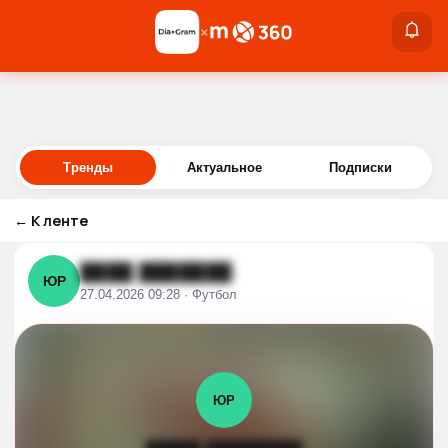
×
×
Войти
Тренды
Актуальное
Подписки
←
К ленте
████ ███████
ЮР
27.04.2026 09:28 · Футбол
ЮР