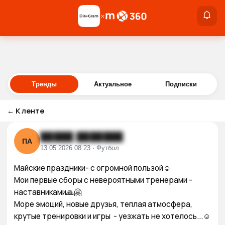
×
×
Войти
Тренды
Актуальное
Подписки
←
К ленте
█████ ███████
ПА
13.05.2026 08:23 · Футбол
Майские праздники- с огромной пользой☺️

Мои первые сборы с невероятными тренерами - 
наставниками🙏🤗

Море эмоций, новые друзья, теплая атмосфера, 
крутые тренировки и игры  - уезжать не хотелось...☺️