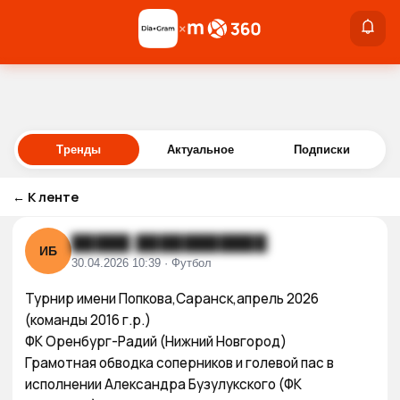
×
×
Войти
Тренды
Актуальное
Подписки
←
К ленте
█████ ███████████
ИБ
30.04.2026 10:39 · Футбол
Турнир имени Попкова,Саранск,апрель 2026 
(команды 2016 г.р.) 

ФК Оренбург-Радий (Нижний Новгород)

Грамотная обводка соперников и голевой пас в 
исполнении Александра Бузулукского (ФК 