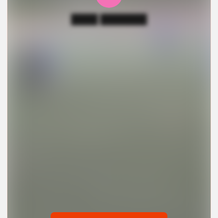
████ ███████