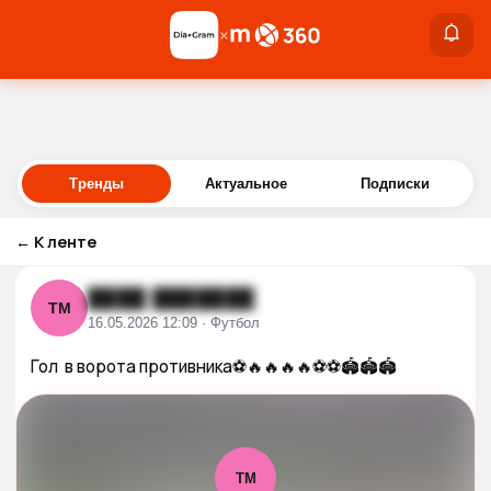
×
×
Войти
Тренды
Актуальное
Подписки
←
К ленте
████ ███████
ТМ
16.05.2026 12:09 · Футбол
Гол  в ворота противника⚽️🔥🔥🔥🔥⚽️⚽️🏟️🏟️🏟️
ТМ