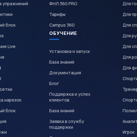
а упражнений
ФНЛ 360 PRO
Для го
литики
Тарифы
Для пр
ий блок
Campus 360
Для с
ОБУЧЕНИЕ
из
Для р
ие Live
Для с
Установка и запуск
ия
Для р
База знаний
d
Для ф
Документация
0
Спорт
Блог
 сетки
Трене
Поддержка и успех
а нарезок
клиентов
Спорт
ый блок
База знаний
Полик
ция
Заявка в службу
Анали
поддержки
ежи
Игрок