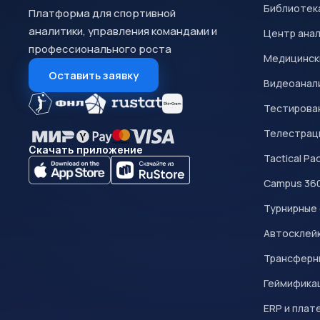
Библиотек
Платформа для спортивной
аналитики, управления командами и
Центр ана
профессионального роста
Медицинск
Оставить заявку
Видеоанал
Тестирован
Телестрац
Скачать приложение
Tactical Pa
Campus 36
Турнирные
Автосклейк
Трансферн
Геймифика
ERP и плат