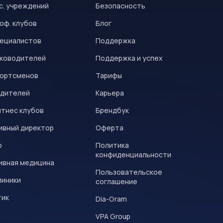
с. учреждений
Безопасность
оф. клубов
Блог
пециалистов
Поддержка
уководителей
Поддержка и успех
портсменов
Тарифы
одителей
Карьера
итнес клубов
Брендбук
ивный директор
Оферта
р
Политика
конфиденциальности
ивная медицина
Пользовательское
линики
соглашение
тик
Dia-Gram
VPA Group