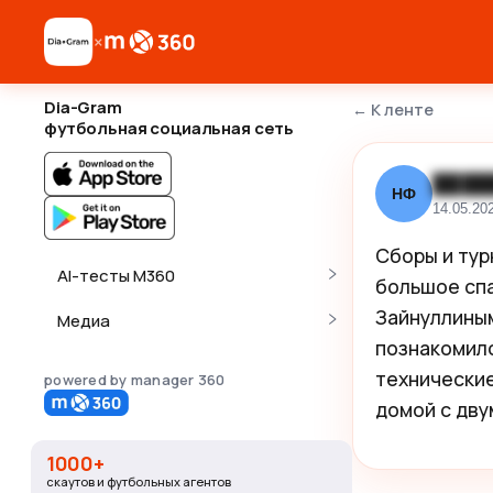
×
Dia-Gram
←
К ленте
футбольная социальная сеть
████
НФ
14.05.20
Сборы и тур
AI-тесты M360
большое спа
Зайнуллиным
Медиа
познакомилс
технические
powered by manager 360
домой с дву
1000+
скаутов и футбольных агентов