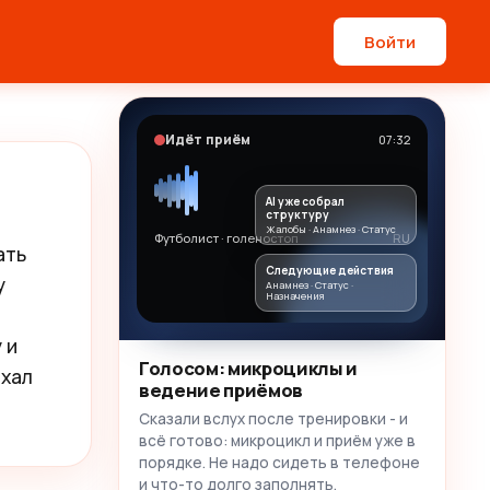
Войти
Идёт приём
07:32
AI уже собрал
структуру
Жалобы · Анамнез · Статус
Футболист · голеностоп
RU
ть 
Следующие действия
 
Анамнез · Статус ·
Назначения
и 
Голосом: микроциклы и
хал 
ведение приёмов
Сказали вслух после тренировки - и
всё готово: микроцикл и приём уже в
порядке. Не надо сидеть в телефоне
и что-то долго заполнять.