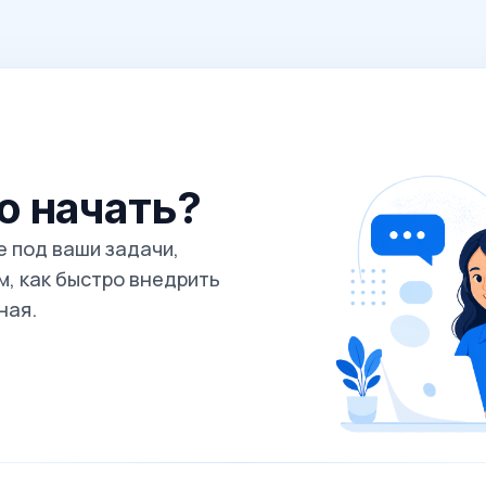
го начать?
 под ваши задачи,
, как быстро внедрить
ная.