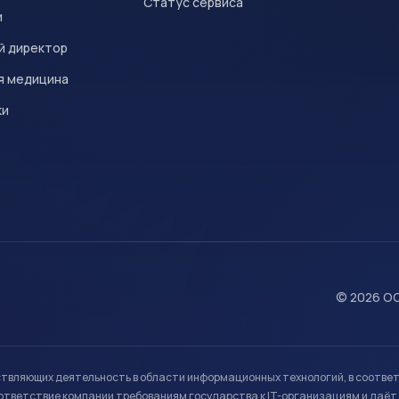
Статус сервиса
и
й директор
я медицина
ки
© 2026 ОО
ствляющих деятельность в области информационных технологий, в соотве
ветствие компании требованиям государства к IT-организациям и даёт 